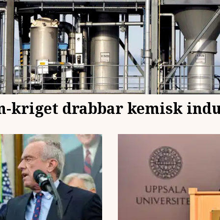
n-kriget drabbar kemisk indu