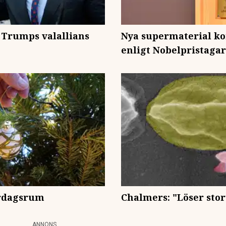
Trumps valallians
Nya supermaterial k
enligt Nobelpristaga
ardagsrum
Chalmers: "Löser stor
ANNONS