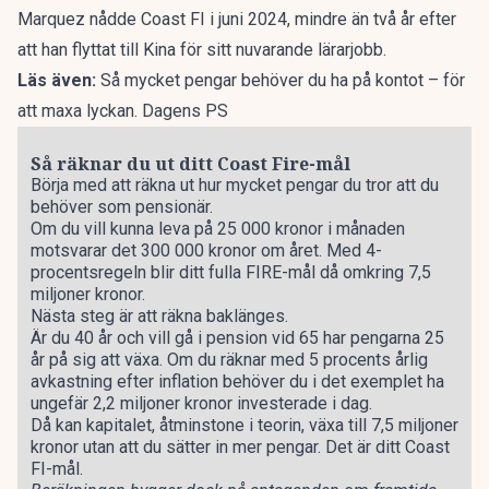
Marquez nådde Coast FI i juni 2024, mindre än två år efter
att han flyttat till Kina för sitt nuvarande lärarjobb.
Läs även:
Så mycket pengar behöver du ha på kontot – för
att maxa lyckan. Dagens PS
Så räknar du ut ditt Coast Fire-mål
Börja med att räkna ut hur mycket pengar du tror att du
behöver som pensionär.
Om du vill kunna leva på 25 000 kronor i månaden
motsvarar det 300 000 kronor om året. Med 4-
procentsregeln blir ditt fulla FIRE-mål då omkring 7,5
miljoner kronor.
Nästa steg är att räkna baklänges.
Är du 40 år och vill gå i pension vid 65 har pengarna 25
år på sig att växa. Om du räknar med 5 procents årlig
avkastning efter inflation behöver du i det exemplet ha
ungefär 2,2 miljoner kronor investerade i dag.
Då kan kapitalet, åtminstone i teorin, växa till 7,5 miljoner
kronor utan att du sätter in mer pengar. Det är ditt Coast
FI-mål.