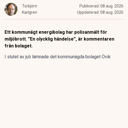
Torbjörn
Publicerad:
08 aug. 2026
Karlgren
Uppdaterad:
08 aug. 2026
Ett kommunägt energibolag har polisanmält för
miljöbrott. ”En olycklig händelse”, är kommentaren
från bolaget.
I slutet av juli lämnade det kommunägda bolaget Övik
energi in en anmälan om en driftstörning gällande sin
anläggning vid Hörneborgsverket till länsstyrelsen i
Västernorrland.
ANNONS
Gör pensionen enklare att förstå och hantera