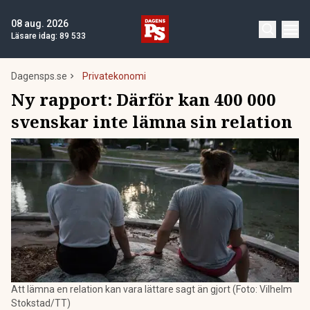
08 aug. 2026
Läsare idag:
89 533
Dagensps.se
Privatekonomi
Ny rapport: Därför kan 400 000
svenskar inte lämna sin relation
Att lämna en relation kan vara lättare sagt än gjort (Foto: Vilhelm
Stokstad/TT)