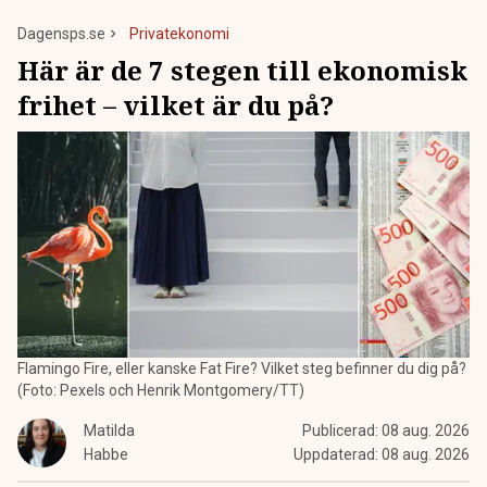
Dagensps.se
Privatekonomi
Här är de 7 stegen till ekonomisk
frihet – vilket är du på?
Flamingo Fire, eller kanske Fat Fire? Vilket steg befinner du dig på?
(Foto: Pexels och Henrik Montgomery/TT)
Matilda
Publicerad:
08 aug. 2026
Habbe
Uppdaterad:
08 aug. 2026