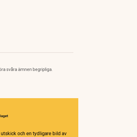
öra svåra ämnen begripliga.
utskick och en tydligare bild av