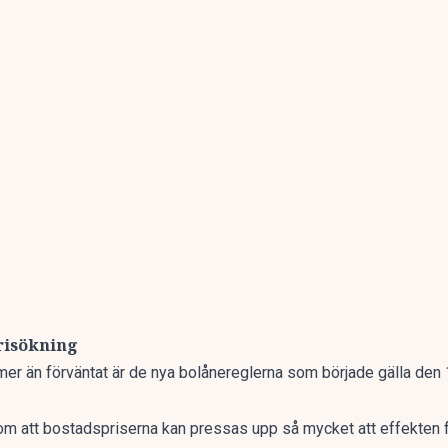
risökning
 mer än förväntat är
de nya bolånereglerna
som började gälla den 1
 om att bostadspriserna kan pressas upp så mycket att effekten f