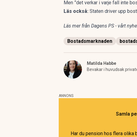
Men ”det verkar i varje fall inte bo
Läs också:
Staten driver upp bost
Läs mer från Dagens PS - vårt nyhet
Bostadsmarknaden
bostad
Matilda Habbe
Bevakar i huvudsak privat
ANNONS
Samla pen
Har du pension hos flera olika 