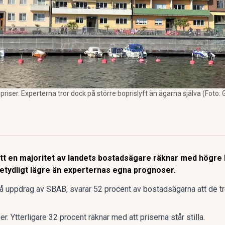
iser. Experterna tror dock på större boprislyft än ägarna själva (Foto: 
att en majoritet av landets bostadsägare räknar med högr
betydligt lägre än experternas egna prognoser.
på uppdrag av SBAB, svarar 52 procent av bostadsägarna att de t
er. Ytterligare 32 procent räknar med att priserna står stilla.