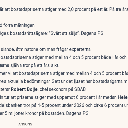
är att
bostadspriserna stiger
med 2,0 procent på ett år. På tre års
d förra mätningen.
iges bostadsrättsägare: ”Svårt att sälja”. Dagens PS
tt siande, åtminstone om man frågar experterna.
ostadspriserna stiger med mellan 4 och 5 procent både i år och 
a själva tror på ett års sikt.
er vi att bostadspriserna stiger med mellan 4 och 5 procent båd
es aktuella bedömningar. Sett ur det ljuset har bostadsägarna må
aterar
Robert Boije
, chefsekonom på SBAB.
sin tur att priserna stiger med uppemot 6 procent i år medan
Hele
elsbanken tror på
4-5 procent under 2026 och cirka 6 procent 
över 5 miljoner kronor på bostaden. Dagens PS
ANNONS