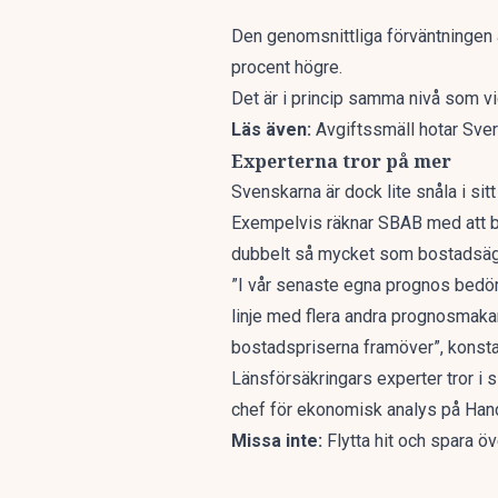
Den genomsnittliga förväntningen 
procent högre.
Det är i princip samma nivå som vi
Läs även:
Avgiftssmäll hotar Sver
Experterna tror på mer
Svenskarna är dock lite snåla i si
Exempelvis
räknar SBAB
med att b
dubbelt så mycket som bostadsägarn
”I vår senaste egna prognos bedöm
linje med flera andra prognosmakar
bostadspriserna framöver”, konst
Länsförsäkringars experter
tror i 
chef för ekonomisk analys på
Hand
Missa inte:
Flytta hit och spara 