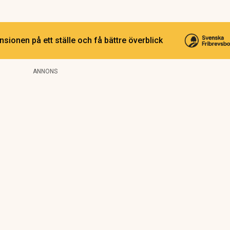
sionen på ett ställe och få bättre överblick
ANNONS