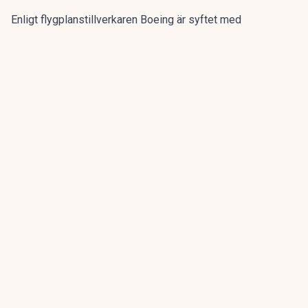
Enligt flygplanstillverkaren
Boeing
är syftet med
kontrollerna att undersöka eventuella sprickor i en
komponent som kan undergräva flygplansmodellernas
strukturella integritet.
ANNONS
Gör pensionen enklare att förstå och hantera
ANNONS