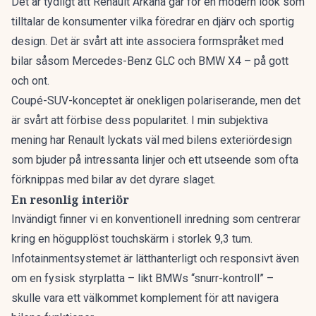
Det är tydligt att Renault Arkana går för en modern look som
tilltalar de konsumenter vilka föredrar en djärv och sportig
design. Det är svårt att inte associera formspråket med
bilar såsom Mercedes-Benz GLC och
BMW X4
– på gott
och ont.
Coupé-SUV-konceptet är onekligen polariserande, men det
är svårt att förbise dess popularitet. I min subjektiva
mening har Renault lyckats väl med bilens exteriördesign
som bjuder på intressanta linjer och ett utseende som ofta
förknippas med bilar av det dyrare slaget.
En resonlig interiör
Invändigt finner vi en konventionell inredning som centrerar
kring en högupplöst touchskärm i storlek 9,3 tum.
Infotainmentsystemet är lätthanterligt och responsivt även
om en fysisk styrplatta – likt
BMW
s “snurr-kontroll” –
skulle vara ett välkommet komplement för att navigera