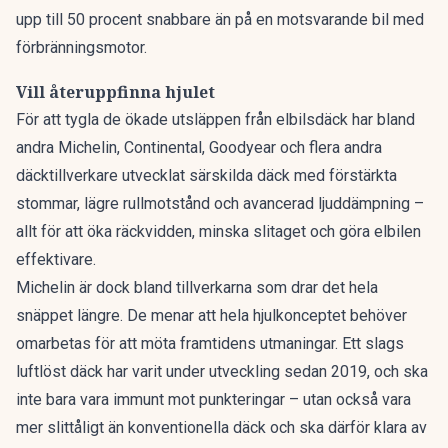
upp till 50 procent snabbare än på en motsvarande bil med
förbränningsmotor.
Vill återuppfinna hjulet
För att tygla de ökade utsläppen från elbilsdäck har bland
andra Michelin, Continental, Goodyear och flera andra
däcktillverkare utvecklat särskilda däck med förstärkta
stommar, lägre rullmotstånd och avancerad ljuddämpning –
allt för att öka räckvidden, minska slitaget och göra elbilen
effektivare.
Michelin är dock bland tillverkarna som drar det hela
snäppet längre. De menar att hela hjulkonceptet behöver
omarbetas för att möta framtidens utmaningar.
Ett slags
luftlöst däck
har varit under utveckling sedan 2019, och ska
inte bara vara immunt mot punkteringar – utan också vara
mer slittåligt än konventionella däck och ska därför klara av