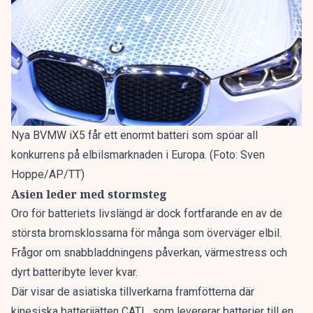
Nya BVMW iX5 får ett enormt batteri som spöar all
konkurrens på elbilsmarknaden i Europa. (Foto: Sven
Hoppe/AP/TT)
Asien leder med stormsteg
Oro för batteriets livslängd är dock fortfarande en av de
största bromsklossarna för många som överväger elbil.
Frågor om snabbladdningens påverkan, värmestress och
dyrt batteribyte lever kvar.
Där visar de asiatiska tillverkarna framfötterna där
kinesiska batterijätten CATL
, som levererar batterier till en