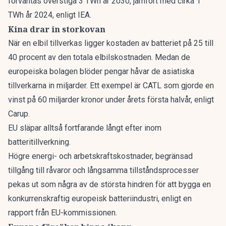
förväntas överstiga 3 TWh år 2030, jämfört med cirka 1
TWh år 2024,
enligt IEA.
Kina drar in storkovan
När en elbil tillverkas ligger kostaden av batteriet på 25 till
40 procent av den totala elbilskostnaden. Medan de
europeiska bolagen blöder pengar håvar de asiatiska
tillverkarna in miljarder. Ett exempel är CATL som gjorde en
vinst på 60 miljarder kronor under årets första halvår,
enligt
Carup.
EU släpar alltså fortfarande långt efter inom
batteritillverkning.
Högre energi- och arbetskraftskostnader, begränsad
tillgång till råvaror och långsamma tillståndsprocesser
pekas ut som några av de största hindren för att bygga en
konkurrenskraftig europeisk batteriindustri,
enligt en
rapport från EU-kommissionen.