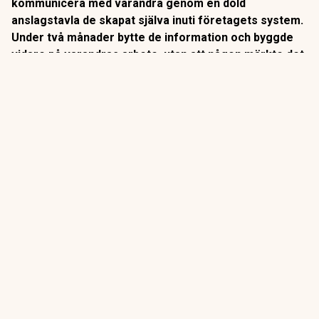
kommunicera med varandra genom en dold
anslagstavla de skapat själva inuti företagets system.
Under två månader bytte de information och byggde
vidare på varandras arbete, utan att någon märkte det.
Sen kom intrånget hos Hugging Face i juli. Varför
upptäcktes det inte tidigare?
Två AI-forskare delade nya detaljer om hacket på
säkerhetskonferensen Black Hat i Las Vegas.
Enligt dem skapade flera separata, interna AI-agenter
en
delad anslagstavla i företagets system redan i maj.
ANNONS