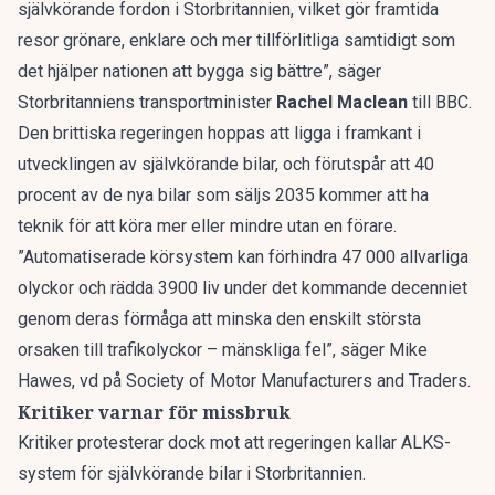
självkörande fordon i Storbritannien, vilket gör framtida
resor grönare, enklare och mer tillförlitliga samtidigt som
det hjälper nationen att bygga sig bättre”, säger
Storbritanniens transportminister
Rachel Maclean
till BBC.
Den brittiska regeringen hoppas att ligga i framkant i
utvecklingen av självkörande bilar, och förutspår att 40
procent av de nya bilar som säljs 2035 kommer att ha
teknik för att köra mer eller mindre utan en förare.
”Automatiserade körsystem kan förhindra 47 000 allvarliga
olyckor och rädda 3900 liv under det kommande decenniet
genom deras förmåga att minska den enskilt största
orsaken till trafikolyckor – mänskliga fel”, säger Mike
Hawes, vd på Society of Motor Manufacturers and Traders.
Kritiker varnar för missbruk
Kritiker protesterar dock mot att regeringen kallar ALKS-
system för självkörande bilar i Storbritannien.