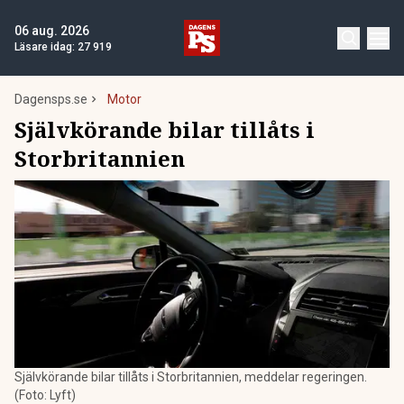
06 aug. 2026
Läsare idag:
27 919
Dagensps.se
Motor
Självkörande bilar tillåts i
Storbritannien
Självkörande bilar tillåts i Storbritannien, meddelar regeringen.
(Foto: Lyft)