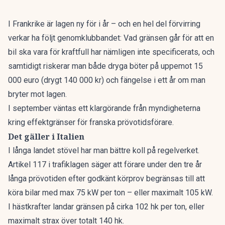
I
Frankrike
är lagen ny för i år – och en hel del förvirring
verkar ha följt genomklubbandet: Vad gränsen går för att en
bil ska vara för kraftfull har nämligen inte specificerats, och
samtidigt riskerar man både dryga böter på uppemot 15
000 euro (drygt 140 000 kr) och fängelse i ett år om man
bryter mot lagen.
I september väntas ett klargörande från myndigheterna
kring effektgränser för franska prövotidsförare.
Det gäller i Italien
I långa landet stövel har man bättre koll på regelverket.
Artikel 117 i trafiklagen
säger att förare under den tre år
långa prövotiden efter godkänt körprov begränsas till att
köra bilar med max 75 kW per ton – eller maximalt 105 kW.
I hästkrafter landar gränsen på cirka 102 hk per ton, eller
maximalt strax över totalt 140 hk.