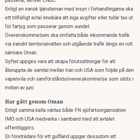
passerar, skriver
CNBC
.
Enligt en iransk tjänsteman med insyn i förhandlingarna ska
ett tillfälligt avtal innebära att inga avgifter eller tullar tas ut
för fartyg som passerar genom sundet.
Överenskommelsen ska omfatta både inkommande trafik
via iranskt territorialvatten och utgående trafik längs en rutt
närmare Oman.
Syftet uppges vara att skapa förutsättningar för att
återuppta de samtal mellan Iran och USA som följde på den
vapenvila och samförståndsöverenskommelse som slöts i
mitten av juni.
Har gått genom Oman
Enligt samma källa väntas både FN sjöfartsorganisation
IMO och USA medverka i samband med att avtalet
offentliggörs.
En företrädare för ett gulfland uppger dessutom att