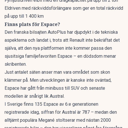
Fyrhjulsdriven elbil med en dragkapacitet på upp till 2 ton
Eldriven med räckviddsförlängare som ger en total räckvidd
på upp till 1 400 km
Finns plats för Espace?
Den franska bilsajten
AutoPlus
har djupdykt i de tekniska
aspekterna och landat i, trots att Renault inte bekräftat det
själva, att den nya plattformen inte kommer passa den
sjusitsiga familjefavoriten Espace – en dödsdom menar
skribenten.
Just antalet säten anser man vara området som skon
klämmer på. Men utvecklingen är kanske inte oväntad,
Espace har gått från minibuss till SUV
och senaste
modellen är snårigt lik Austral.
I Sverige finns 135 Espace av 6:e generationen
registrerade idag, siffran för Austral är 787 – medan den
alltjämt populära Megané stoltserar med nästan 2000