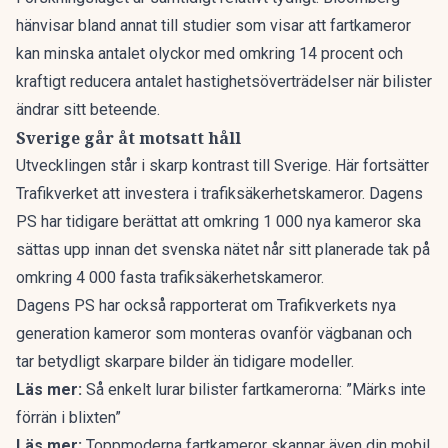
hänvisar bland annat till studier som visar att fartkameror
kan minska antalet olyckor med omkring 14 procent och
kraftigt reducera antalet hastighetsöverträdelser när bilister
ändrar sitt beteende.
Sverige går åt motsatt håll
Utvecklingen står i skarp kontrast till Sverige. Här fortsätter
Trafikverket att investera i trafiksäkerhetskameror.
Dagens
PS har tidigare berättat
att omkring 1 000 nya kameror ska
sättas upp innan det svenska nätet når sitt planerade tak på
omkring 4 000 fasta trafiksäkerhetskameror.
Dagens PS har också
rapporterat om Trafikverkets nya
generation kameror som monteras ovanför vägbanan och
tar betydligt skarpare bilder än tidigare modeller.
Läs mer:
Så enkelt lurar bilister fartkamerorna: ”Märks inte
förrän i blixten”
Läs mer:
Toppmoderna fartkameror skannar även din mobil