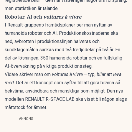
registrerade bilar – den har visserligen något års försprång,
men statistiken är talande.
Robotar, AI och
voitures à vivre
I Renault-gruppens framtidsplaner ser man nyttan av
humanoida robotar och
AI
. Produktionskostnaderna ska
ned, avbrotten i produktionslinjen halveras och
kundklagomålen sänkas med två tredjedelar på två år. En
del av lösningen: 350 humanoida robotar och en fullskalig
AI-övervakning på viktiga produktionssteg.
Vidare skriver man om
voitures à vivre
– typ,
bilar att leva
med
. Det är ett koncept som syftar till att göra bilarna så
bekväma, användbara och mänskliga som möjligt. Den nya
modellen RENAULT R-SPACE LAB ska visst bli någon slags
måttstock för ämnet.
ANNONS