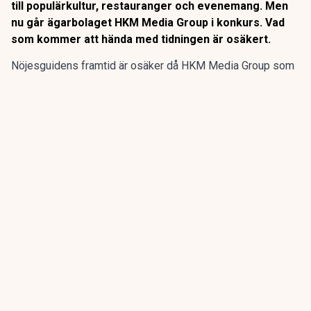
till populärkultur, restauranger och evenemang. Men
nu går ägarbolaget HKM Media Group i konkurs. Vad
som kommer att hända med tidningen är osäkert.
Nöjesguidens framtid är osäker då HKM Media Group som
äger gratistidningen går i konkurs, enligt SVT
Kulturnyheterna.
Nöjesguiden startade 1982 och har genom åren guidat till
populärkultur, restauranger och evenemang. Men nu går
ägarbolaget HKM Media Group i konkurs. Vad som kommer
att hända med tidningen är osäkert.
ANNONS
Gör pensionen enklare att förstå och hantera
ANNONS