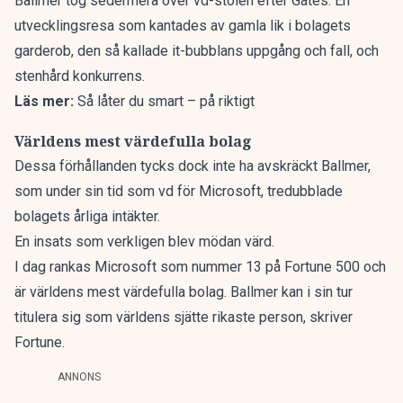
Ballmer tog sedermera över vd-stolen efter Gates. En
utvecklingsresa som kantades av gamla lik i bolagets
garderob, den så kallade it-bubblans uppgång och fall, och
stenhård konkurrens.
Läs mer:
Så låter du smart – på riktigt
Världens mest värdefulla bolag
Dessa förhållanden tycks dock inte ha avskräckt Ballmer,
som under sin tid som vd för Microsoft, tredubblade
bolagets årliga intäkter.
En insats som verkligen blev mödan värd.
I dag rankas Microsoft som nummer 13 på
Fortune 500
och
är världens mest värdefulla bolag. Ballmer kan i sin tur
titulera sig som världens sjätte rikaste person,
skriver
Fortune.
ANNONS