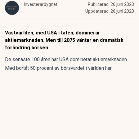
Investerardygnet
Publicerad:
26 juni 2023
Uppdaterad:
26 juni 2023
Västvärlden, med USA i täten, dominerar
aktiemarknaden. Men till 2075 väntar en dramatisk
förändring börsen.
De senaste 100 åren har USA dominerat aktiemarknaden.
Med bortåt 50 procent av börsvärdet i världen har
amerikanarna satt trender och riktningen på börsen. Men så
kommer det inte vara i framtiden.
ANNONS
Fem bolag blir en europeisk belysningskoncern.
Emission pågår