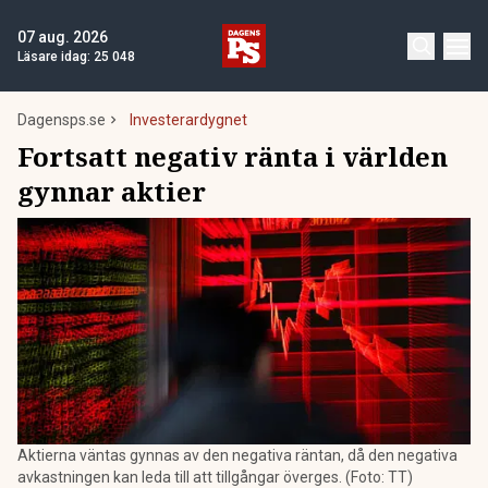
07 aug. 2026
Läsare idag:
25 048
Dagensps.se
Investerardygnet
Fortsatt negativ ränta i världen
gynnar aktier
Aktierna väntas gynnas av den negativa räntan, då den negativa
avkastningen kan leda till att tillgångar överges. (Foto: TT)