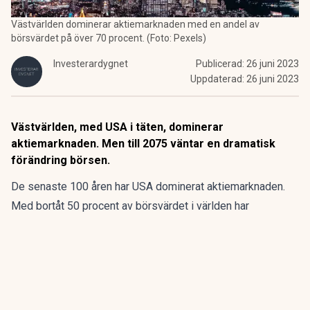
Västvärlden dominerar aktiemarknaden med en andel av
börsvärdet på över 70 procent. (Foto: Pexels)
Investerardygnet
Publicerad:
26 juni 2023
Uppdaterad:
26 juni 2023
Västvärlden, med USA i täten, dominerar
aktiemarknaden. Men till 2075 väntar en dramatisk
förändring börsen.
De senaste 100 åren har USA dominerat aktiemarknaden.
Med bortåt 50 procent av börsvärdet i världen har
amerikanarna satt trender och riktningen på börsen. Men så
kommer det inte vara i framtiden.
ANNONS