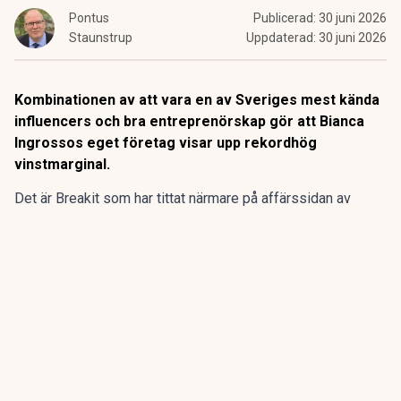
Pontus
Publicerad:
30 juni 2026
Staunstrup
Uppdaterad:
30 juni 2026
Kombinationen av att vara en av Sveriges mest kända
influencers och bra entreprenörskap gör att Bianca
Ingrossos eget företag visar upp rekordhög
vinstmarginal.
Det är Breakit som har tittat närmare på affärssidan av
Bianca Ingrosso karriär, och kan konstatera att det är
nästan
osannolika siffror som visas upp
.
ANNONS
Gör pensionen enklare att förstå och hantera