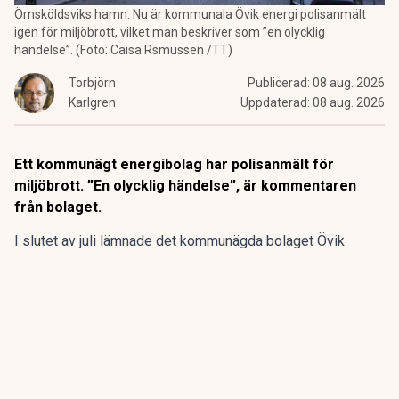
Örnsköldsviks hamn. Nu är kommunala Övik energi polisanmält
igen för miljöbrott, vilket man beskriver som ”en olycklig
händelse”. (Foto: Caisa Rsmussen /TT)
Torbjörn
Publicerad:
08 aug. 2026
Karlgren
Uppdaterad:
08 aug. 2026
Ett kommunägt energibolag har polisanmält för
miljöbrott. ”En olycklig händelse”, är kommentaren
från bolaget.
I slutet av juli lämnade det kommunägda bolaget Övik
energi in en anmälan om en driftstörning gällande sin
anläggning vid Hörneborgsverket till länsstyrelsen i
Västernorrland.
ANNONS
Gör pensionen enklare att förstå och hantera