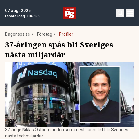
07 aug. 2026
Läsare idag:
186 159
Dagensps.se
Företag
Profiler
37-åringen spås bli Sveriges
nästa miljardär
37-årige Niklas Östberg är den som mest sannolikt blir Sveriges
nästa techmiljardär