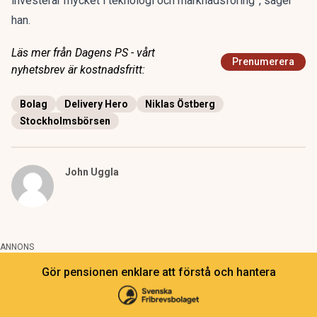
investerar mycket i teknologi och marknadsföring”, säger
han.
Läs mer från Dagens PS - vårt
Prenumerera
nyhetsbrev är kostnadsfritt:
Bolag
Delivery Hero
Niklas Östberg
Stockholmsbörsen
John Uggla
ANNONS
Gör pensionen enklare att förstå och hantera