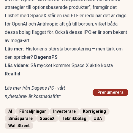
strategier till optionsbaserade produkter”, framgår det.
I likhet med SpaceX står en rad ETF:er redo när det är dags
för OpenAI och Antrhropic att gå till börsen, vilket båda
dessa bolag flaggat för. Också dessa IPO:er är som bekant
av mega-art.
Läs mer:
Historiens största börsnotering – men tänk om
den spricker?
DagensPS
Läs vidare:
Så mycket kommer Space X aktie kosta
Realtid
Läs mer från Dagens PS - vårt
Prenumerera
nyhetsbrev är kostnadsfritt:
AI
Försäljningar
Investerare
Korrigering
Småsparare
SpaceX
Teknikbolag
USA
Wall Street