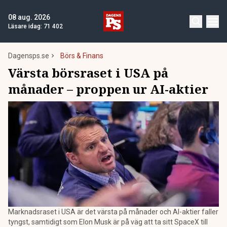
08 aug. 2026
Läsare idag:
71 402
Dagensps.se
Börs & Finans
Värsta börsraset i USA på
månader – proppen ur AI-aktier
Marknadsraset i USA är det värsta på månader och AI-aktier faller
tyngst, samtidigt som Elon Musk är på väg att ta sitt SpaceX till