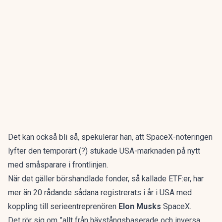
Det kan också bli så, spekulerar han, att SpaceX-noteringen
lyfter den temporärt (?) stukade USA-marknaden på nytt
med småsparare i frontlinjen.
När det gäller börshandlade fonder, så kallade ETF:er, har
mer än 20 rådande sådana registrerats i år i USA med
koppling till serieentreprenören
Elon Musks
SpaceX.
Det rör sig om ”allt från hävstångsbaserade och inversa