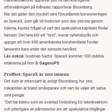
marknadsaktörer, upplever just nu den kraftigaste
utförsäljningen på månader, rapporterar
Bloomberg
.
När det gäller den mycket nära förestående börsnoteringen
av SpaceX, som
går till historien som den största genom
tiderna
, kastas frågan ut vart det spekulativa kapitalet flödar
härnäst. Det hela blir ett ”test”, menar nyhetsbyrån och
uppger att över 600 amerikanska börshandlade fonder
lanserats bara under det senaste halvåret.
Läs också:
Goldman Sachs: SpaceX kommer 100-dubbla
intäkterna på fem år
DagensPS
Proffset: SpaceX är inte immun
Det som är intressant är, enligt Bloomberg, hur stor
riskaptiten är bland småsparare och vart de väljer att satsa
sina pengar.
”Det här känns som en oväntad förändring för tekniksektorn
och ytterligare en påminnelse om att spekulativa tillgångar