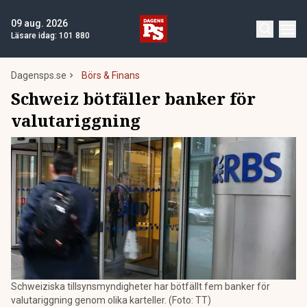
09 aug. 2026
Läsare idag:
101 880
Dagensps.se
Börs & Finans
Schweiz bötfäller banker för
valutariggning
Schweiziska tillsynsmyndigheter har bötfällt fem banker för
valutariggning genom olika karteller. (Foto: TT)