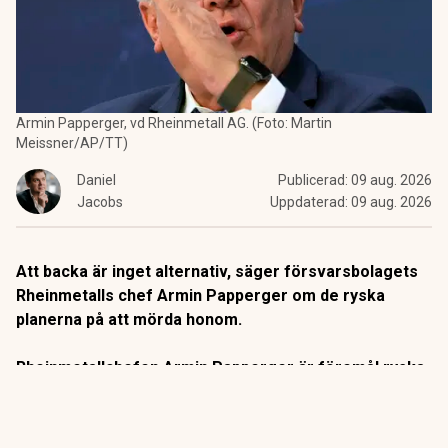
Armin Papperger, vd Rheinmetall AG. (Foto: Martin
Meissner/AP/TT)
Daniel
Publicerad:
09 aug. 2026
Jacobs
Uppdaterad:
09 aug. 2026
Att backa är inget alternativ, säger försvarsbolagets
Rheinmetalls chef Armin Papperger om de ryska
planerna på att mörda honom.
Rheinmetallchefen Armin Papperger är föremål ryska
mordplaner,
som Dagens PS tidigare rapporterat om
.
Trots hoten tänker den tyske försvarschefen inte
backa.