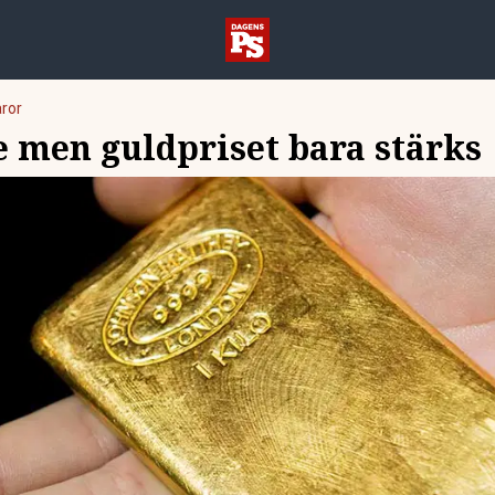
ror
e men guldpriset bara stärks