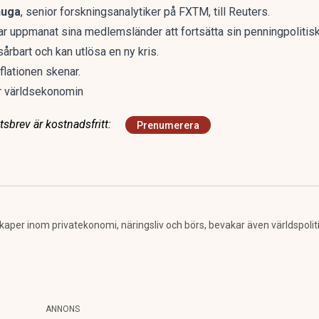
nuga
, senior forskningsanalytiker på FXTM, till Reuters.
ar uppmanat sina medlemsländer att fortsätta sin penningpolitisk
årbart och kan utlösa en ny kris.
flationen skenar.
r världsekonomin
sbrev är kostnadsfritt:
Prenumerera
per inom privatekonomi, näringsliv och börs, bevakar även världspolitik. 
ANNONS