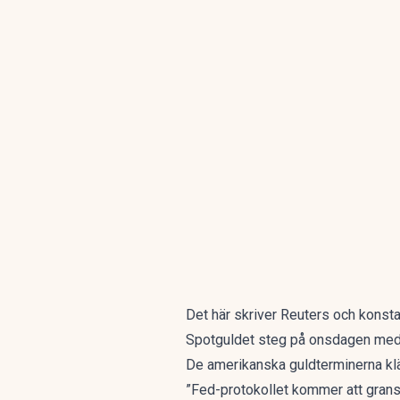
Det här skriver Reuters och konstat
Spotguldet steg på onsdagen med 0,
De amerikanska guldterminerna klätt
”Fed-protokollet kommer att granska