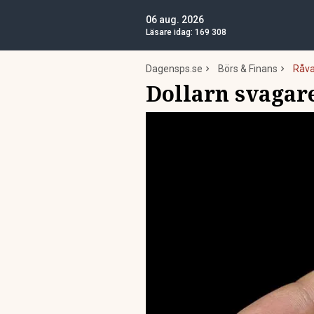
06 aug. 2026
Läsare idag:
169 308
Dagensps.se
Börs & Finans
Råva
Dollarn svagar