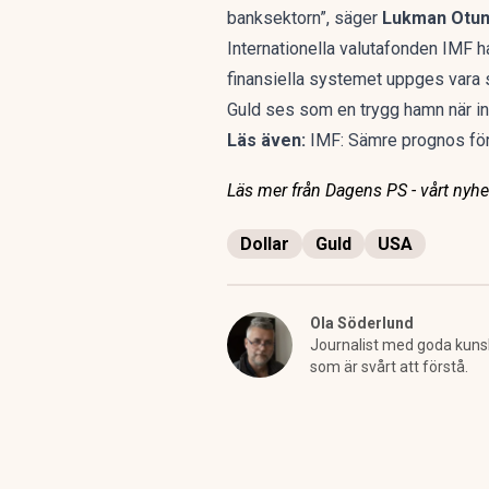
banksektorn”, säger
Lukman Otu
Internationella valutafonden IMF h
finansiella systemet uppges vara s
Guld ses som en trygg hamn när in
Läs även:
IMF: Sämre prognos fö
Läs mer från Dagens PS - vårt nyhet
Dollar
Guld
USA
Ola Söderlund
Journalist med goda kunska
som är svårt att förstå.