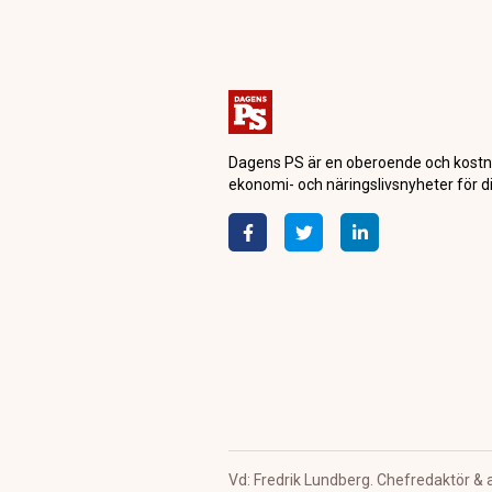
Dagensps.se
Makro
Guldpriset på 