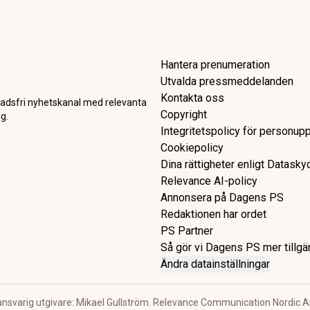
högsta nivån sedan juni – fa