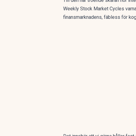
Till den här troende skaran hör in
Weekly Stock Market Cycles
varna
finansmarknadens, fäbless för kogn