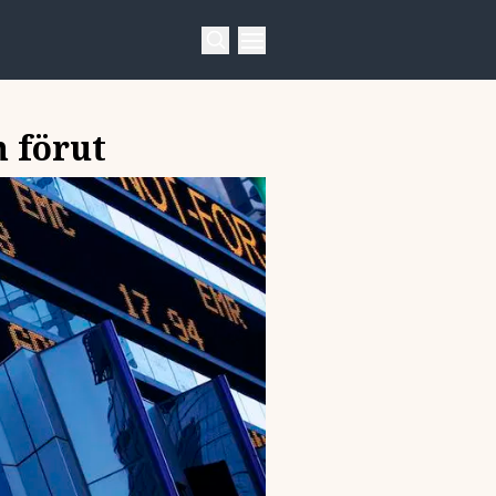
 förut