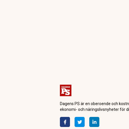
Dagensps.se
Investerardygnet
Dramatisk förä