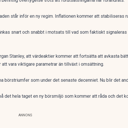
 i befintlig övertygelse trots att förutsättningarna har förändrats.
aden står inför en ny regim. Inflationen kommer att stabiliseras
änkas snart och snabbt i motsats till vad som faktiskt signalera
gan Stanley, att värdeaktier kommer att fortsätta att avkasta bättr
tt vara viktigare parametrar än tillväxt i omsättning.
a börstriumfer som under det senaste decenniet. Nu blir det a
på det hela taget en ny börsmiljö som kommer att råda och det ko
ANNONS