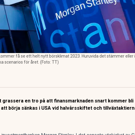
mmer få se ett helt nytt börsklimat 2023. Huruvida det stämmer eller in
ka scenarios för året. (Foto: TT)
t grassera en tro på att finansmarknaden snart kommer bli s
tt börja sänkas i USA vid halvårsskiftet och tillväxtaktier