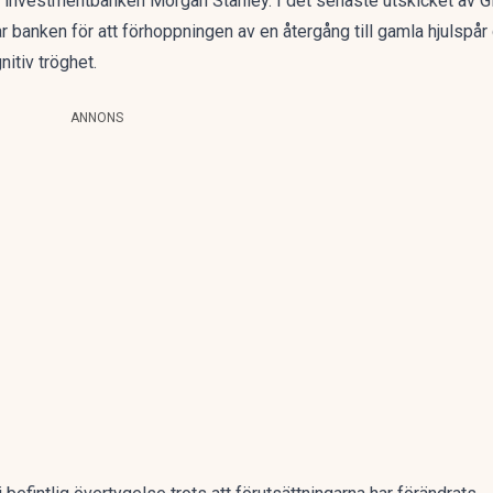
te investmentbanken Morgan Stanley. I det senaste utskicket av
G
r banken för att förhoppningen av en återgång till gamla hjulspår
itiv tröghet.
ANNONS