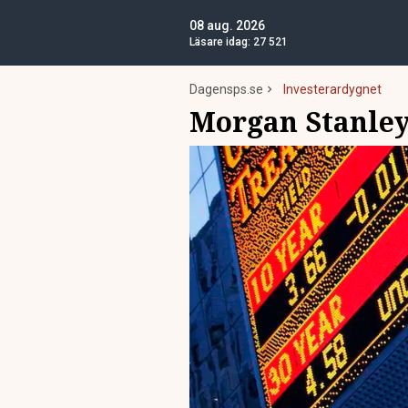
08 aug. 2026
Läsare idag:
27 521
Dagensps.se
Investerardygnet
Morgan Stanley