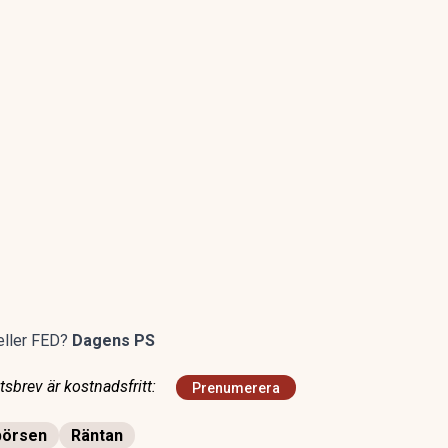
eller FED?
Dagens PS
sbrev är kostnadsfritt:
Prenumerera
börsen
Räntan