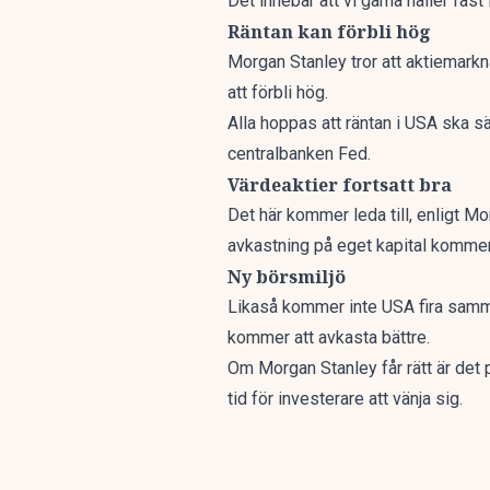
Det innebär att vi gärna håller fast
Räntan kan förbli hög
Morgan Stanley tror att aktiemarkn
att förbli hög.
Alla hoppas att räntan i USA ska s
centralbanken Fed.
Värdeaktier fortsatt bra
Det här kommer leda till, enligt Mor
avkastning på eget kapital kommer a
Ny börsmiljö
Likaså kommer inte USA fira samm
kommer att avkasta bättre.
Om Morgan Stanley får rätt är det 
tid för investerare att vänja sig.