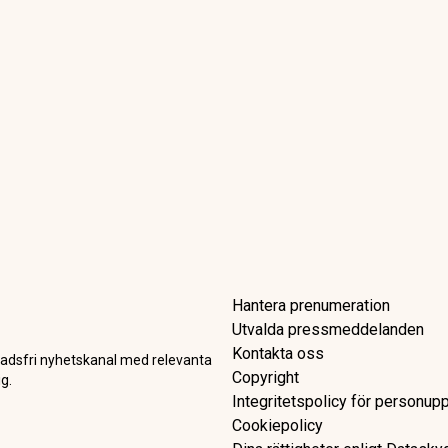
ndring väntar börsen