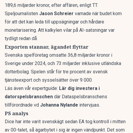
189,6 miljarder kronor, efter affären, enligt TT.
Speljournalisten
Jason Schreier
varnade när budet kom
för att det kan leda till uppsägningar och hårdare
monetarisering. Att kalkylen
vilar på AI-satsningar
var
tydligt redan då.
Exporten stannar, ägandet flyttar
Svenska spelföretag omsatte 36,8 miljarder kronor i
Sverige under 2024, och 73 miljarder inklusive utländska
dotterbolag. Spelen står för tre procent av svensk
tjänsteexport och sysselsätter över 9 000.
Läs även vår expertguide:
Lär dig investera i
datorspelsbranschen
där Dataspelsbranschens
tillförordnade vd
Johanna Nylande
intervjuas.
PS analys
Dice har inte varit svenskägt sedan EA tog kontroll i mitten
av 00-talet, så ägarbytet i sig är ingen vändpunkt. Det som