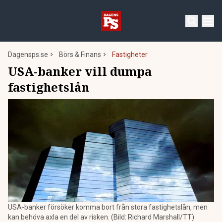
Dagensps.se
Börs & Finans
Fastigheter
USA-banker vill dumpa
fastighetslån
USA-banker försöker komma bort från stora fastighetslån, men
kan behöva axla en del av risken. (Bild: Richard Marshall/TT)