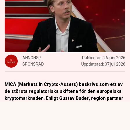
ANNONS /
Publicerad:
26 juni 2026
SPONSRAD
Uppdaterad:
07 juli 2026
MiCA (Markets in Crypto-Assets) beskrivs som ett av
de största regulatoriska skiftena för den europeiska
kryptomarknaden. Enligt
Gustav Buder
, region partner
på Bybit, innebär regelverket att kryptobolag nu får en
tydligare plats inom det etablerade finansiella
systemet.
Titta på
videosidan
för en ren videoupplevelse.