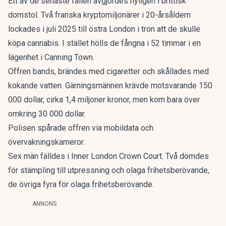
Ett av de senaste fallen avgjordes nyligen i brittisk
domstol. Två franska kryptomiljonärer i 20-årsåldern
lockades i juli 2025 till östra London i tron att de skulle
köpa cannabis. I stället hölls de fångna i 52 timmar i en
lägenhet i Canning Town.
Offren bands, brändes med cigaretter och skållades med
kokande vatten. Gärningsmännen krävde motsvarande 150
000 dollar, cirka 1,4 miljoner kronor, men kom bara över
omkring 30 000 dollar.
Polisen spårade offren via mobildata och
övervakningskameror.
Sex män
fälldes i Inner London Crown Court
. Två dömdes
för stämpling till utpressning och olaga frihetsberövande,
de övriga fyra för olaga frihetsberövande.
ANNONS