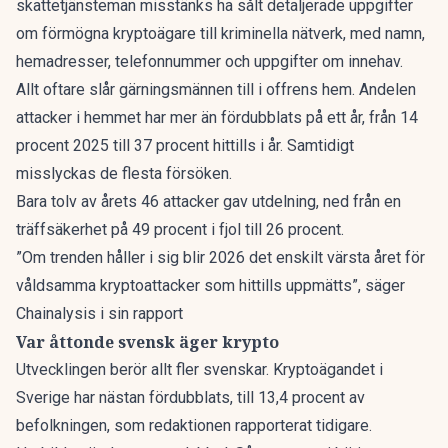
skattetjänsteman misstänks ha sålt detaljerade uppgifter
om förmögna kryptoägare till kriminella nätverk, med namn,
hemadresser, telefonnummer och uppgifter om innehav.
Allt oftare slår gärningsmännen till i offrens hem. Andelen
attacker i hemmet har mer än fördubblats på ett år, från 14
procent 2025 till 37 procent hittills i år. Samtidigt
misslyckas de flesta försöken.
Bara tolv av årets 46 attacker gav utdelning, ned från en
träffsäkerhet på 49 procent i fjol till 26 procent.
”Om trenden håller i sig blir 2026 det enskilt värsta året för
våldsamma kryptoattacker som hittills uppmätts”, säger
Chainalysis i sin rapport
Var åttonde svensk äger krypto
Utvecklingen berör allt fler svenskar. Kryptoägandet i
Sverige har nästan fördubblats, till 13,4 procent av
befolkningen,
som redaktionen rapporterat
tidigare.