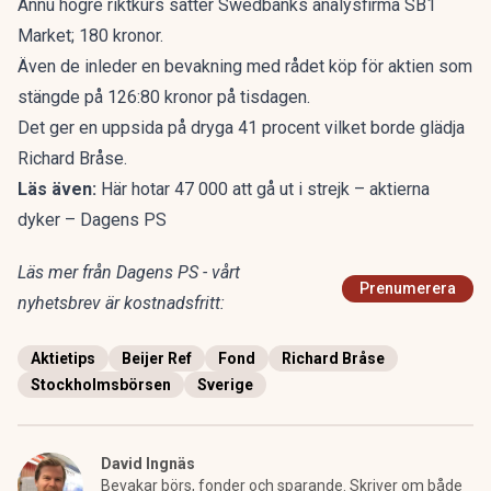
Ännu högre riktkurs sätter
Swedbanks analysfirma SB1
Market;
180 kronor.
Även de inleder en bevakning med rådet köp för aktien som
stängde på 126:80 kronor på tisdagen.
Det ger en uppsida på dryga 41 procent vilket borde glädja
Richard Bråse.
Läs även:
Här hotar 47 000 att gå ut i strejk – aktierna
dyker – Dagens PS
Läs mer från Dagens PS - vårt
Prenumerera
nyhetsbrev är kostnadsfritt:
Aktietips
Beijer Ref
Fond
Richard Bråse
Stockholmsbörsen
Sverige
David Ingnäs
Bevakar börs, fonder och sparande. Skriver om både