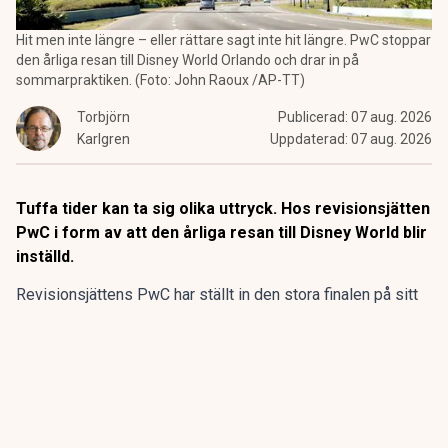
Hit men inte längre – eller rättare sagt inte hit längre. PwC stoppar
den årliga resan till Disney World Orlando och drar in på
sommarpraktiken. (Foto: John Raoux /AP-TT)
Torbjörn
Publicerad:
07 aug. 2026
Karlgren
Uppdaterad:
07 aug. 2026
Tuffa tider kan ta sig olika uttryck. Hos revisionsjätten
PwC i form av att den årliga resan till Disney World blir
inställd.
Revisionsjättens PwC har ställt in den stora finalen på sitt
program för sommarpraktikanterna.
Den flerdagarsresa till Disney World i Orlando som avslutat
15 av de 20 senaste årens sommarpraktik är inställd.
ANNONS