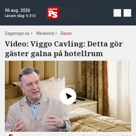
06 aug. 2026
Läsare idag:
6 310
Dagensps.se
Weekend
Resor
Video:
Viggo Cavling: Detta gör
gäster galna på hotellrum