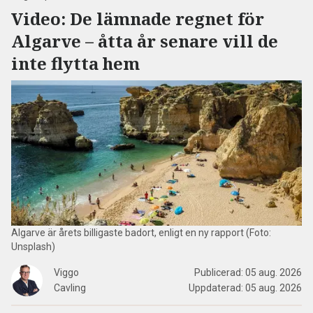
Video:
De lämnade regnet för
Algarve – åtta år senare vill de
inte flytta hem
Algarve är årets billigaste badort, enligt en ny rapport (Foto:
Unsplash)
Viggo
Publicerad:
05 aug. 2026
Cavling
Uppdaterad:
05 aug. 2026