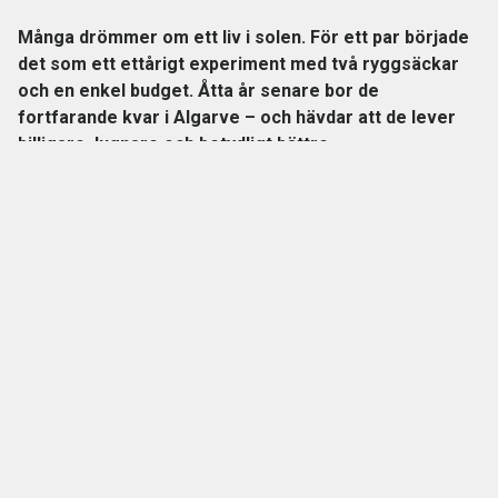
Många drömmer om ett liv i solen. För ett par började
det som ett ettårigt experiment med två ryggsäckar
och en enkel budget. Åtta år senare bor de
fortfarande kvar i Algarve – och hävdar att de lever
billigare, lugnare och betydligt bättre.
Läs hela artikeln på
artikelsidan
En månad kostar mindre än två veckor hemma
När Eileen och Kieran lämnade Irland var planen enkel: testa
Portugal i ett år. Men det som skulle bli ett sabbatsår blev
ett nytt liv.
Portugal
resor
semester
Semesterbudget
Viggo Cavling
Viggo Cavling har skrivit om det goda livet sedan det