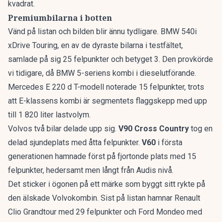
kvadrat
.
Premiumbilarna i botten
Vänd på listan och bilden blir ännu tydligare. BMW 540i
xDrive Touring, en av de dyraste bilarna i testfältet,
samlade på sig 25 felpunkter och betyget 3. Den provkörde
vi tidigare, då
BMW 5-seriens kombi
i dieselutförande.
Mercedes E 220 d T-modell noterade 15 felpunkter, trots
att
E-klassens kombi
är segmentets flaggskepp med upp
till 1 820 liter lastvolym.
Volvos två bilar delade upp sig.
V90 Cross Country
tog en
delad sjundeplats med åtta felpunkter.
V60
i första
generationen hamnade först på fjortonde plats med 15
felpunkter, hedersamt men långt från Audis nivå.
Det sticker i ögonen på ett märke som byggt sitt rykte på
den älskade Volvokombin
. Sist på listan hamnar Renault
Clio Grandtour med 29 felpunkter och Ford Mondeo med