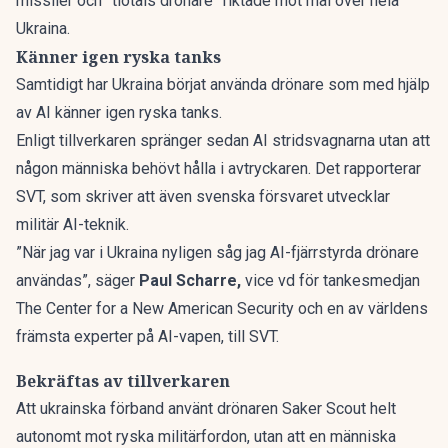
missiler och ”tiotals drönare” riktade mot mål över hela
Ukraina.
Känner igen ryska tanks
Samtidigt har Ukraina börjat använda drönare som med hjälp
av AI känner igen ryska tanks.
Enligt tillverkaren spränger sedan AI stridsvagnarna utan att
någon människa behövt hålla i avtryckaren. Det rapporterar
SVT
, som skriver att även svenska försvaret utvecklar
militär AI-teknik.
”När jag var i Ukraina nyligen såg jag AI-fjärrstyrda drönare
användas”, säger
Paul Scharre,
vice vd för tankesmedjan
The Center for a New American Security och en av världens
främsta experter på AI-vapen, till SVT.
Bekräftas av tillverkaren
Att ukrainska förband använt drönaren Saker Scout helt
autonomt mot ryska militärfordon, utan att en människa