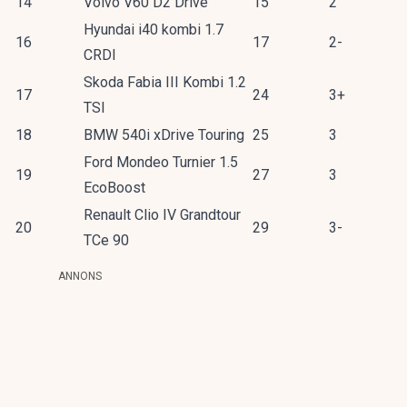
14
Volvo V60 D2 Drive
15
2
Hyundai i40 kombi 1.7
16
17
2-
CRDI
Skoda Fabia III Kombi 1.2
17
24
3+
TSI
18
BMW 540i xDrive Touring
25
3
Ford Mondeo Turnier 1.5
19
27
3
EcoBoost
Renault Clio IV Grandtour
20
29
3-
TCe 90
ANNONS