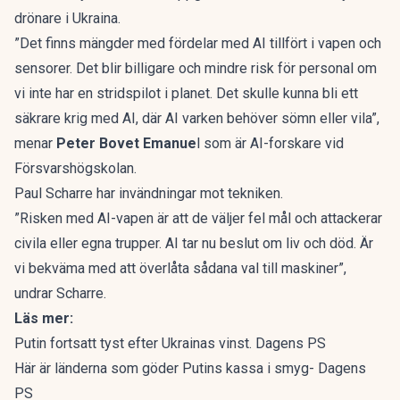
drönare i Ukraina.
”Det finns mängder med fördelar med AI tillfört i vapen och
sensorer. Det blir billigare och mindre risk för personal om
vi inte har en stridspilot i planet. Det skulle kunna bli ett
säkrare krig med AI, där AI varken behöver sömn eller vila”,
menar
Peter Bovet Emanue
l som är AI-forskare vid
Försvarshögskolan.
Paul Scharre har invändningar mot tekniken.
”Risken med AI-vapen är att de väljer fel mål och attackerar
civila eller egna trupper. AI tar nu beslut om liv och död. Är
vi bekväma med att överlåta sådana val till maskiner”,
undrar Scharre.
Läs mer:
Putin fortsatt tyst efter Ukrainas vinst. Dagens PS
Här är länderna som göder Putins kassa i smyg- Dagens
PS