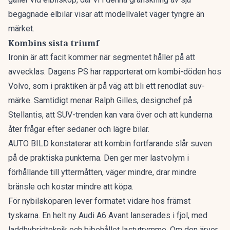
begagnade elbilar
visar att modellvalet väger tyngre än
märket.
Kombins sista triumf
Ironin är att facit kommer när segmentet håller på att
avvecklas. Dagens PS har rapporterat om
kombi-döden hos
Volvo
, som i praktiken är på väg att bli ett renodlat suv-
märke. Samtidigt menar Ralph Gilles, designchef på
Stellantis, att
SUV-trenden kan vara över
och att kunderna
åter frågar efter sedaner och lägre bilar.
AUTO BILD konstaterar att kombin fortfarande slår suven
på de praktiska punkterna. Den ger mer lastvolym i
förhållande till yttermåtten, väger mindre, drar mindre
bränsle och kostar mindre att köpa.
För nybilsköparen lever formatet vidare hos främst
tyskarna. En
helt ny Audi A6 Avant
lanserades i fjol, med
laddhybridteknik och bibehållet lastutrymme. Om den ärver