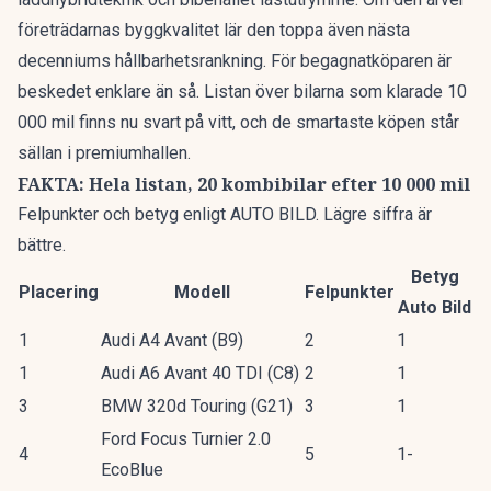
företrädarnas byggkvalitet lär den toppa även nästa
decenniums hållbarhetsrankning. För begagnatköparen är
beskedet enklare än så. Listan över bilarna som klarade 10
000 mil finns nu svart på vitt, och de smartaste köpen står
sällan i premiumhallen.
FAKTA: Hela listan, 20 kombibilar efter 10 000 mil
Felpunkter och betyg enligt AUTO BILD. Lägre siffra är
bättre.
Betyg
Placering
Modell
Felpunkter
Auto Bild
1
Audi A4 Avant (B9)
2
1
1
Audi A6 Avant 40 TDI (C8)
2
1
3
BMW 320d Touring (G21)
3
1
Ford Focus Turnier 2.0
4
5
1-
EcoBlue