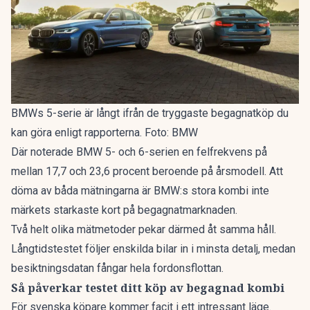
BMWs 5-serie är långt ifrån de tryggaste begagnatköp du
kan göra enligt rapporterna. Foto: BMW
Där noterade BMW 5- och 6-serien en felfrekvens på
mellan 17,7 och 23,6 procent beroende på årsmodell. Att
döma av båda mätningarna är BMW:s stora kombi inte
märkets starkaste kort på begagnatmarknaden.
Två helt olika mätmetoder pekar därmed åt samma håll.
Långtidstestet följer enskilda bilar in i minsta detalj, medan
besiktningsdatan fångar hela fordonsflottan.
Så påverkar testet ditt köp av begagnad kombi
För svenska köpare kommer facit i ett intressant läge.