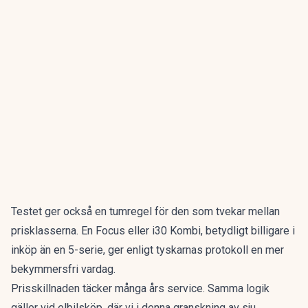
Testet ger också en tumregel för den som tvekar mellan
prisklasserna. En Focus eller i30 Kombi, betydligt billigare i
inköp än en 5-serie, ger enligt tyskarnas protokoll en mer
bekymmersfri vardag.
Prisskillnaden täcker många års service. Samma logik
gäller vid elbilsköp, där vi i denna granskning av
sju