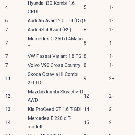
Hyundai i30 Kombi 1.6
4
5
1-
CRDI
6
Audi A6 Avant 2.0 TDI (C7)
6
1-
7
Audi RS 4 Avant (B9)
8
1-
Mercedes C 250 d 4Matic
7
8
1-
T
7
VW Passat Variant 1.8 TSI
8
1-
7
Volvo V90 Cross Country
8
1-
Skoda Octavia III Combi
11
9
2+
2.0 TDI
Mazda6 kombi Skyactiv-D
12
12
2+
AWD
13
Kia ProCeed GT 1.6 T-GDI
14
2
Mercedes E 220 d T-
14
15
2
modell