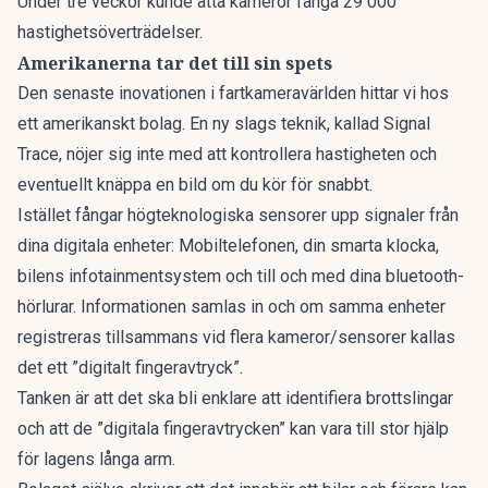
Under tre veckor kunde åtta kameror fånga 29 000
hastighetsöverträdelser.
Amerikanerna tar det till sin spets
Den senaste inovationen i fartkameravärlden hittar vi hos
ett amerikanskt bolag. En ny slags teknik, kallad
Signal
Trace
, nöjer sig inte med att kontrollera hastigheten och
eventuellt knäppa en bild om du kör för snabbt.
Istället fångar högteknologiska sensorer upp signaler från
dina digitala enheter: Mobiltelefonen, din smarta klocka,
bilens infotainmentsystem och till och med dina bluetooth-
hörlurar. Informationen samlas in och om samma enheter
registreras tillsammans vid flera kameror/sensorer kallas
det ett ”digitalt fingeravtryck”.
Tanken är att det ska bli enklare att identifiera brottslingar
och att de ”digitala fingeravtrycken” kan vara till stor hjälp
för lagens långa arm.