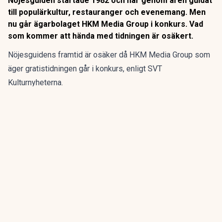
Nöjesguiden startade 1982 och har genom åren guidat
till populärkultur, restauranger och evenemang. Men
nu går ägarbolaget HKM Media Group i konkurs. Vad
som kommer att hända med tidningen är osäkert.
Nöjesguidens framtid är osäker då HKM Media Group som
äger gratistidningen går i konkurs, enligt SVT
Kulturnyheterna.
Nöjesguiden startade 1982 och har genom åren guidat till
populärkultur, restauranger och evenemang. Men nu går
ägarbolaget HKM Media Group i konkurs. Vad som kommer
att hända med tidningen är osäkert.
ANNONS
Gör pensionen enklare att förstå och hantera