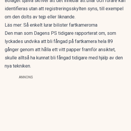
Bolaget själva skriver att det innebär att bilar och förare kan
identifieras utan att registreringsskylten syns, till exempel
om den dolts av tejp eller liknande.
Läs mer:
Så enkelt lurar bilister fartkamerorna
Den man som Dagens PS tidigare rapporterat om,
som
lyckades undvika att bli fångad på fartkamera hela 89
gånger genom att hålla ett vitt papper framför ansiktet
,
skulle alltså ha kunnat bli fångad tidigare med hjälp av den
nya tekniken.
ANNONS