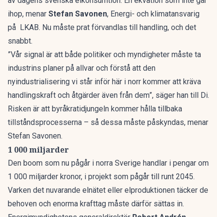
av dagens svenska elkonsumtion. En ekvation som inte går
ihop, menar
Stefan Savonen
, Energi- och klimatansvarig
på LKAB. Nu måste prat förvandlas till handling, och det
snabbt.
”Vår signal är att både politiker och myndigheter måste ta
industrins planer på allvar och förstå att den
nyindustrialisering vi står inför här i norr kommer att kräva
handlingskraft och åtgärder även från dem”,
säger han till Di.
Risken är att byråkratidjungeln kommer hålla tillbaka
tillståndsprocesserna – så dessa måste påskyndas, menar
Stefan Savonen.
1 000 miljarder
Den boom som nu pågår i norra Sverige handlar i pengar om
1 000 miljarder kronor, i projekt som pågår till runt 2045.
Varken det nuvarande elnätet eller elproduktionen täcker de
behoven och enorma krafttag måste därför sättas in.