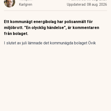
Karlgren
Uppdaterad:
08 aug. 2026
Ett kommunägt energibolag har polisanmält för
miljöbrott. ”En olycklig händelse”, är kommentaren
från bolaget.
I slutet av juli lämnade det kommunägda bolaget Övik
energi in en anmälan om en driftstörning gällande sin
anläggning vid Hörneborgsverket till länsstyrelsen i
Västernorrland.
ANNONS
Gör pensionen enklare att förstå och hantera
ANNONS