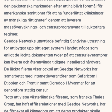
den pakistanska marknaden efter att ha blivit föremål för
amerikanska sanktioner för att ha ”underlättat kränkningar
av mänskliga rättigheter” genom att leverera
massövervaknings- och censurprogramvara till auktoritära
regimer.
Geedge Networks utnyttjade befintlig Sandvine-utrustning
för att bygga upp sitt eget system i landet, något som
enligt de läckta dokumenten tyder på att censurleverantörer
kan överta och återanvända tidigare installerad hårdvara.
De läckta filerna visar också att Geedge Networks har
samarbetat med internetleverantörer som Safaricom i
Etiopien och Frontiir samt Ooredoo i Myanmar för att
genomföra statlig censur.
Trots att vissa västerländska företag, som franska Thales
Group, har haft affärsrelationer med Geedge Networks, har
de förnekat all kännedom om att deras produkter skulle