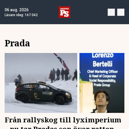
06 aug. 2026
Läsare idag:
167 042
Prada
Från rallyskog till lyximperium
– nu tar Pradas son över ratten