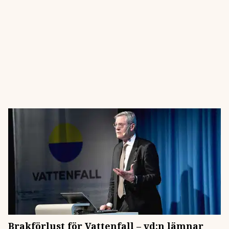
Brakförlust för Vattenfall – vd:n lämnar