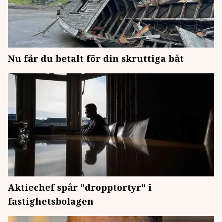
Nu får du betalt för din skruttiga båt
Aktiechef spår "dropptortyr" i
fastighetsbolagen