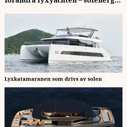
och eldrift i fokus
Lyxkatamaranen som drivs av solen