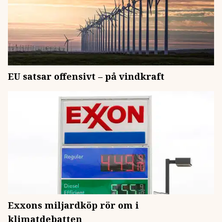
EU satsar offensivt – på vindkraft
Exxons miljardköp rör om i
klimatdebatten