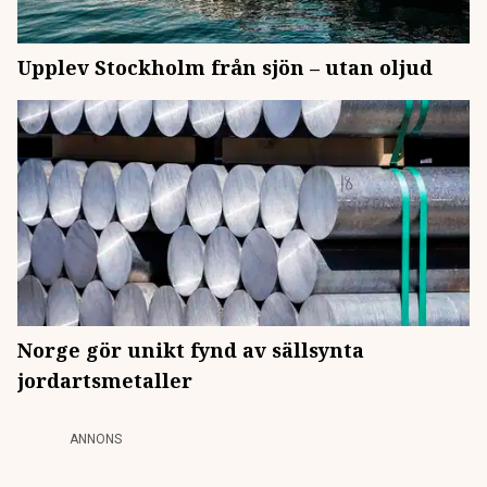
Upplev Stockholm från sjön – utan oljud
Norge gör unikt fynd av sällsynta
jordartsmetaller
ANNONS