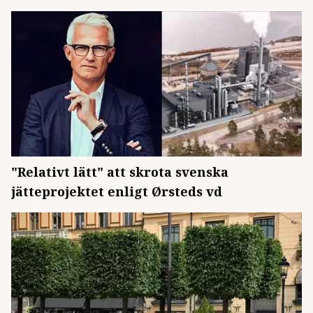
"Relativt lätt" att skrota svenska
jätteprojektet enligt Ørsteds vd