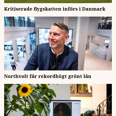
Kritiserade flygskatten införs i Danmark
Northvolt får rekordhögt grönt lån