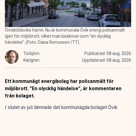
Örnsköldsviks hamn. Nu är kommunala Övik energi polisanmält
igen för miljöbrott, vilket man beskriver som ”en olycklig
händelse”. (Foto: Caisa Rsmussen /TT)
Torbjörn
Publicerad:
08 aug. 2026
Karlgren
Uppdaterad:
08 aug. 2026
Ett kommunägt energibolag har polisanmält för
miljöbrott. ”En olycklig händelse”, är kommentaren
från bolaget.
I slutet av juli lämnade det kommunägda bolaget Övik
energi in en anmälan om en driftstörning gällande sin
anläggning vid Hörneborgsverket till länsstyrelsen i
Västernorrland.