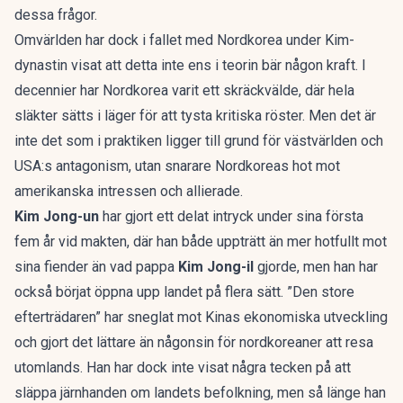
dessa frågor.
Omvärlden har dock i fallet med Nordkorea under Kim-
dynastin visat att detta inte ens i teorin bär någon kraft. I
decennier har Nordkorea varit ett skräckvälde, där hela
släkter sätts i läger för att tysta kritiska röster. Men det är
inte det som i praktiken ligger till grund för västvärlden och
USA:s antagonism, utan snarare Nordkoreas hot mot
amerikanska intressen och allierade.
Kim Jong-un
har gjort ett delat intryck under sina första
fem år vid makten, där han både uppträtt än mer hotfullt mot
sina fiender än vad pappa
Kim Jong-il
gjorde, men han har
också börjat öppna upp landet på flera sätt. ”Den store
efterträdaren” har sneglat mot Kinas ekonomiska utveckling
och gjort det lättare än någonsin för nordkoreaner att resa
utomlands. Han har dock inte visat några tecken på att
släppa järnhanden om landets befolkning, men så länge han