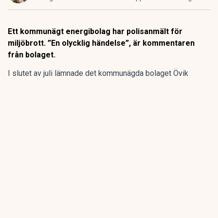
Ett kommunägt energibolag har polisanmält för
miljöbrott. ”En olycklig händelse”, är kommentaren
från bolaget.
I slutet av juli lämnade det kommunägda bolaget Övik
energi in en anmälan om en driftstörning gällande sin
anläggning vid Hörneborgsverket till länsstyrelsen i
Västernorrland.
ANNONS
Gör pensionen enklare att förstå och hantera
ANNONS