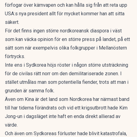
förfogar över kärnvapen och kan hålla sig från att reta upp
USA:s nya president allt för mycket kommer han att sitta
säkert.
För det finns ingen större nordkoreansk diaspora i väst
som kan väcka opinion för en större press på landet, på ett
sätt som när exempelvis olika folkgrupper i Mellanöstern
förtrycks.
Inte ens i Sydkorea höjs röster i någon större utsträckning
för de civilas rätt norr om den demilitariserade zonen. I
stället utmålas man som potentiella fiender, trots att man i
grunden är samma folk.
Även om Kina är det land som Nordkorea har närmast band
till har tiderna förändrats och vid ett krigsutbrott hade Kim
Jong-un i dagsläget inte haft en enda direkt allierad av
värde.
Och även om Sydkoreas förluster hade blivit katastrofala,