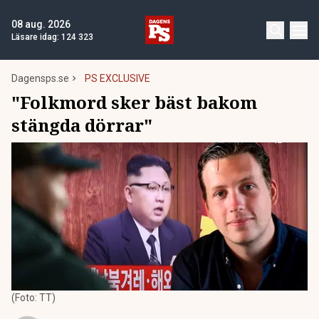
08 aug. 2026
Läsare idag:
124 323
Dagensps.se
PS EXCLUSIVE
"Folkmord sker bäst bakom
stängda dörrar"
(Foto: TT)