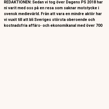
REDAKTIONEN: Sedan vi tog över Dagens PS 2018 har
ni varit med oss på en resa som saknar motstycke i
svensk medievärld. Från att vara en mindre aktör har
vi vuxit till att bli Sveriges största oberoende och
kostnadsfria affärs- och ekonomikanal med över 700
000 unika läsare varje vecka.
Det är en tillväxt på över 900 procent, något vi aldrig hade
kunnat åstadkomma utan ert engagemang, ert förtroende
och er återkommande läsning.
ANNONS
Gör pensionen enklare att förstå och hantera
ANNONS