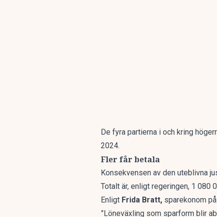
De fyra partierna i och kring höge
2024.
Fler får betala
Konsekvensen av den uteblivna just
Totalt är, enligt regeringen, 1 080
Enligt
Frida Bratt,
sparekonom på No
”Löneväxling som sparform blir abs