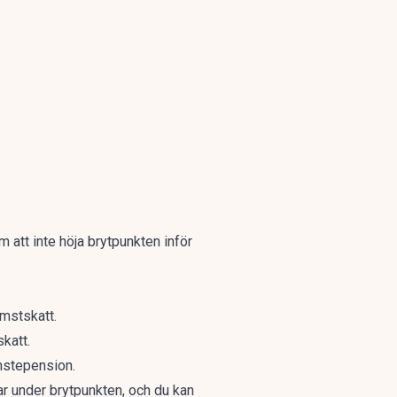
 att inte höja brytpunkten inför
omstskatt.
skatt.
änstepension.
ar under brytpunkten, och du kan