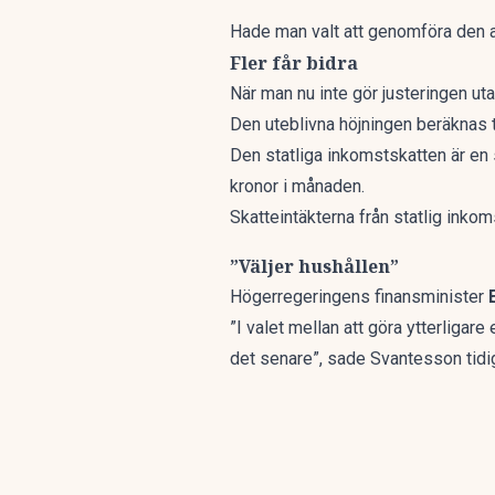
Hade man valt att genomföra den a
Fler får bidra
När man nu inte gör justeringen u
Den uteblivna höjningen beräknas t
Den statliga inkomstskatten är en 
kronor i månaden.
Skatteintäkterna från statlig inkom
”Väljer hushållen”
Högerregeringens finansminister
”I valet mellan att göra ytterligar
det senare”, sade Svantesson tidig