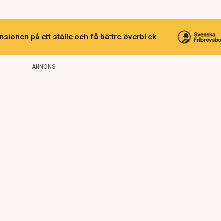
sionen på ett ställe och få bättre överblick
ANNONS