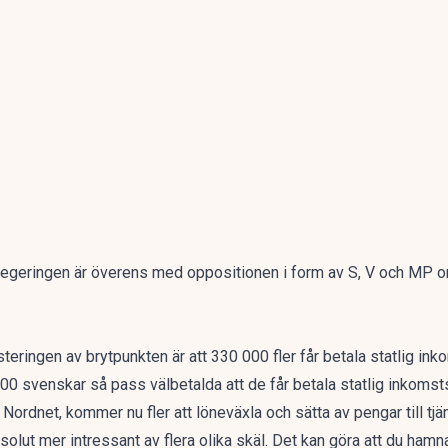
rregeringen är överens med oppositionen i form av S, V och MP om
eringen av brytpunkten är att 330 000 fler får betala statlig ink
 000 svenskar så pass välbetalda att de får betala statlig inkomst
rdnet, kommer nu fler att löneväxla och sätta av pengar till tj
olut mer intressant av flera olika skäl. Det kan göra att du hamn