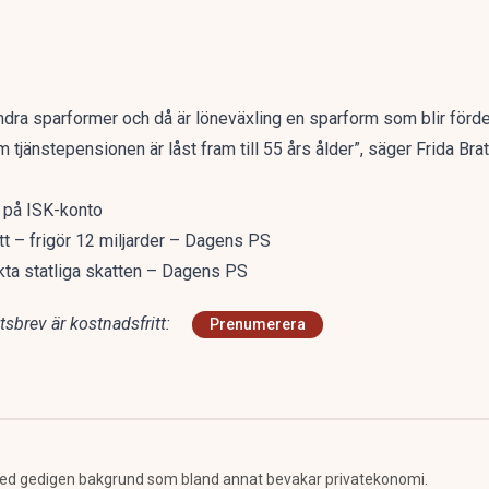
andra sparformer och då är löneväxling en sparform som blir fördel
tjänstepensionen är låst fram till 55 års ålder”, säger Frida Brat
a på ISK-konto
att – frigör 12 miljarder – Dagens PS
nkta statliga skatten – Dagens PS
sbrev är kostnadsfritt:
Prenumerera
ed gedigen bakgrund som bland annat bevakar privatekonomi.