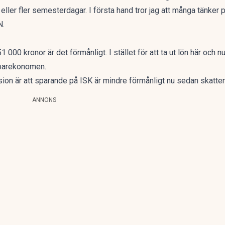
er fler semesterdagar. I första hand tror jag att många tänker på 
N.
1 000 kronor är det förmånligt. I stället för att ta ut lön här och n
sparekonomen.
nsion är att sparande på ISK är mindre förmånligt nu sedan skatten 
ANNONS