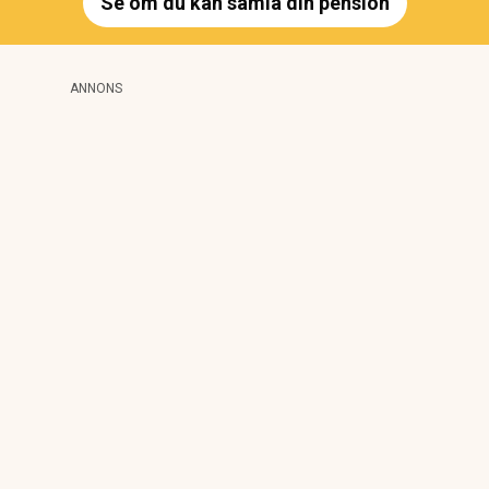
Se om du kan samla din pension
ANNONS