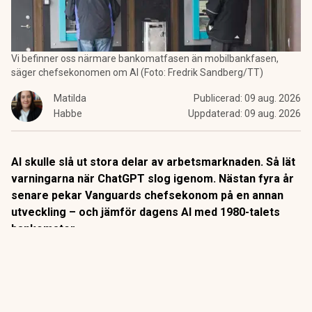
Vi befinner oss närmare bankomatfasen än mobilbankfasen,
säger chefsekonomen om AI (Foto: Fredrik Sandberg/TT)
Matilda
Publicerad:
09 aug. 2026
Habbe
Uppdaterad:
09 aug. 2026
AI skulle slå ut stora delar av arbetsmarknaden. Så lät
varningarna när ChatGPT slog igenom. Nästan fyra år
senare pekar Vanguards chefsekonom på en annan
utveckling – och jämför dagens AI med 1980-talets
bankomater.
När
bankomaterna
började breda ut sig på 1980-talet låg
slutsatsen nära till hands: snart behövs inga
banktjänstemän längre.