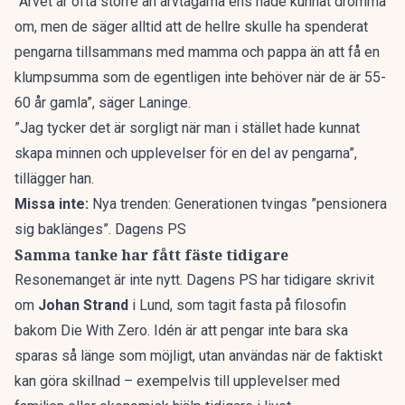
”Arvet är ofta större än arvtagarna ens hade kunnat drömma
om, men de säger alltid att de hellre skulle ha spenderat
pengarna tillsammans med mamma och pappa än att få en
klumpsumma som de egentligen inte behöver när de är 55-
60 år gamla”, säger Laninge.
”Jag tycker det är sorgligt när man i stället hade kunnat
skapa minnen och upplevelser för en del av pengarna”,
tillägger han.
Missa inte:
Nya trenden: Generationen tvingas ”pensionera
sig baklänges”. Dagens PS
Samma tanke har fått fäste tidigare
Resonemanget är inte nytt.
Dagens PS har tidigare skrivit
om
Johan Strand
i Lund, som tagit fasta på filosofin
bakom
Die With Zero
. Idén är att pengar inte bara ska
sparas så länge som möjligt, utan användas när de faktiskt
kan göra skillnad – exempelvis till upplevelser med