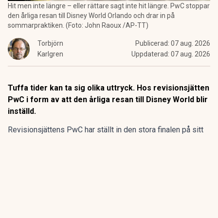
Hit men inte längre – eller rättare sagt inte hit längre. PwC stoppar
den årliga resan till Disney World Orlando och drar in på
sommarpraktiken. (Foto: John Raoux /AP-TT)
Torbjörn
Publicerad:
07 aug. 2026
Karlgren
Uppdaterad:
07 aug. 2026
Tuffa tider kan ta sig olika uttryck. Hos revisionsjätten
PwC i form av att den årliga resan till Disney World blir
inställd.
Revisionsjättens PwC har ställt in den stora finalen på sitt
program för sommarpraktikanterna.
Den flerdagarsresa till Disney World i Orlando som avslutat
15 av de 20 senaste årens sommarpraktik är inställd.
ANNONS
Gör pensionen enklare att förstå och hantera