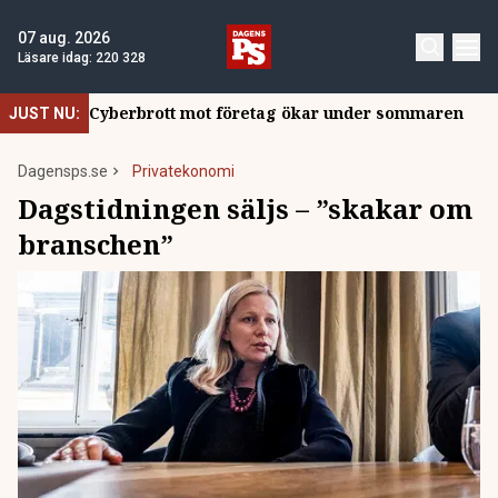
07 aug. 2026
Läsare idag:
220 328
Cyberbrott mot företag ökar under sommaren
JUST NU:
Dagensps.se
Privatekonomi
Dagstidningen säljs – ”skakar om
branschen”