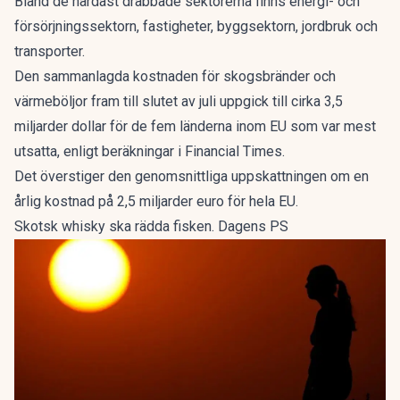
Bland de hårdast drabbade sektorerna finns energi- och
försörjningssektorn, fastigheter, byggsektorn, jordbruk och
transporter.
Den sammanlagda kostnaden för skogsbränder och
värmeböljor fram till slutet av juli uppgick till cirka 3,5
miljarder dollar för de fem länderna inom EU som var mest
utsatta, enligt beräkningar i Financial Times.
Det överstiger den genomsnittliga uppskattningen om en
årlig kostnad på 2,5 miljarder euro för hela EU.
Skotsk whisky ska rädda fisken. Dagens PS