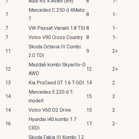
7
Audi RS 4 Avant (B9)
8
1-
Mercedes C 250 d 4Matic
7
8
1-
T
7
VW Passat Variant 1.8 TSI
8
1-
7
Volvo V90 Cross Country
8
1-
Skoda Octavia III Combi
11
9
2+
2.0 TDI
Mazda6 kombi Skyactiv-D
12
12
2+
AWD
13
Kia ProCeed GT 1.6 T-GDI
14
2
Mercedes E 220 d T-
14
15
2
modell
14
Volvo V60 D2 Drive
15
2
Hyundai i40 kombi 1.7
16
17
2-
CRDI
Skoda Fabia III Kombi 1.2