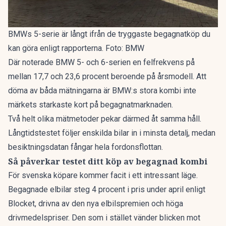
BMWs 5-serie är långt ifrån de tryggaste begagnatköp du
kan göra enligt rapporterna. Foto: BMW
Där noterade BMW 5- och 6-serien en felfrekvens på
mellan 17,7 och 23,6 procent beroende på årsmodell. Att
döma av båda mätningarna är BMW:s stora kombi inte
märkets starkaste kort på begagnatmarknaden.
Två helt olika mätmetoder pekar därmed åt samma håll.
Långtidstestet följer enskilda bilar in i minsta detalj, medan
besiktningsdatan fångar hela fordonsflottan.
Så påverkar testet ditt köp av begagnad kombi
För svenska köpare kommer facit i ett intressant läge.
Begagnade elbilar
steg 4 procent
i pris under april enligt
Blocket, drivna av den nya elbilspremien och höga
drivmedelspriser. Den som i stället vänder blicken mot