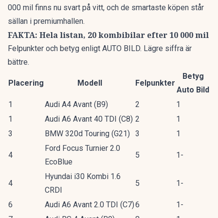
000 mil finns nu svart på vitt, och de smartaste köpen står
sällan i premiumhallen.
FAKTA: Hela listan, 20 kombibilar efter 10 000 mil
Felpunkter och betyg enligt AUTO BILD. Lägre siffra är
bättre.
Betyg
Placering
Modell
Felpunkter
Auto Bild
1
Audi A4 Avant (B9)
2
1
1
Audi A6 Avant 40 TDI (C8)
2
1
3
BMW 320d Touring (G21)
3
1
Ford Focus Turnier 2.0
4
5
1-
EcoBlue
Hyundai i30 Kombi 1.6
4
5
1-
CRDI
6
Audi A6 Avant 2.0 TDI (C7)
6
1-