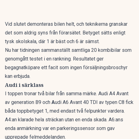
Vid slutet demonteras bilen helt, och teknikerna granskar
det som aldrig syns från förarsätet. Betyget sätts enligt
tysk skolskala, där 1 är bäst och 6 är sämst.
Nu har tidningen sammanställt
samtliga 20 kombibilar som
genomgått testet i en rankning
. Resultatet ger
begagnatköpare ett facit som ingen försäljningsbroschyr
kan erbjuda.
Audi i särklass
I toppen tronar två bilar från samma märke. Audi A4 Avant
av generation B9 och
A
udi A6 Avant 40 TDI av typen C8 fick
båda toppbetyget 1, med endast två felpunkter vardera.
A4:an klarade hela sträckan utan en enda skada. A6:ans
enda anmärkning var en parkeringssensor som gav
upprepade felmeddelanden.