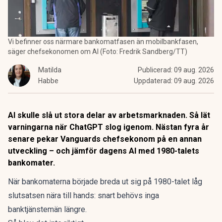
Vi befinner oss närmare bankomatfasen än mobilbankfasen,
säger chefsekonomen om AI (Foto: Fredrik Sandberg/TT)
Matilda
Publicerad:
09 aug. 2026
Habbe
Uppdaterad:
09 aug. 2026
AI skulle slå ut stora delar av arbetsmarknaden. Så lät
varningarna när ChatGPT slog igenom. Nästan fyra år
senare pekar Vanguards chefsekonom på en annan
utveckling – och jämför dagens AI med 1980-talets
bankomater.
När
bankomaterna
började breda ut sig på 1980-talet låg
slutsatsen nära till hands: snart behövs inga
banktjänstemän längre.