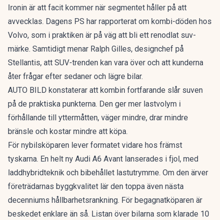
Ironin är att facit kommer när segmentet håller på att
avvecklas. Dagens PS har rapporterat om
kombi-döden hos
Volvo
, som i praktiken är på väg att bli ett renodlat suv-
märke. Samtidigt menar Ralph Gilles, designchef på
Stellantis, att
SUV-trenden kan vara över
och att kunderna
åter frågar efter sedaner och lägre bilar.
AUTO BILD konstaterar att kombin fortfarande slår suven
på de praktiska punkterna. Den ger mer lastvolym i
förhållande till yttermåtten, väger mindre, drar mindre
bränsle och kostar mindre att köpa.
För nybilsköparen lever formatet vidare hos främst
tyskarna. En
helt ny Audi A6 Avant
lanserades i fjol, med
laddhybridteknik och bibehållet lastutrymme. Om den ärver
företrädarnas byggkvalitet lär den toppa även nästa
decenniums hållbarhetsrankning. För begagnatköparen är
beskedet enklare än så. Listan över bilarna som klarade 10