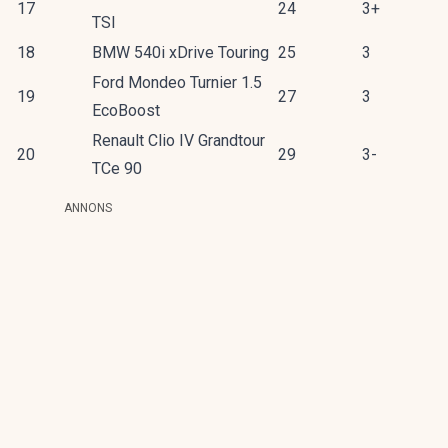
17
24
3+
TSI
18
BMW 540i xDrive Touring
25
3
Ford Mondeo Turnier 1.5
19
27
3
EcoBoost
Renault Clio IV Grandtour
20
29
3-
TCe 90
ANNONS