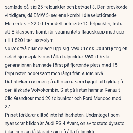
samlade på sig 25 felpunkter och betyget 3. Den provkörde
vi tidigare, då
BMW 5-seriens kombi
i dieselutförande.
Mercedes E 220 d T-modell noterade 15 felpunkter, trots
att
E-klassens kombi
är segmentets flaggskepp med upp
till 1 820 liter lastvolym.
Volvos två bilar delade upp sig.
V90 Cross Country
tog en
delad sjundeplats med åtta felpunkter.
V60
i första
generationen hamnade först på fjortonde plats med 15
felpunkter, hedersamt men långt från Audis nivå.
Det sticker i ögonen på ett märke som byggt sitt rykte på
den älskade Volvokombin
. Sist på listan hamnar Renault
Clio Grandtour med 29 felpunkter och Ford Mondeo med
27.
Priset förklarar alltså inte hållbarheten. Undantaget som
nyanserar bilden är Audi RS 4 Avant, en av testets dyraste
bilar, som ändå klarade sig på åtta felpunkter.