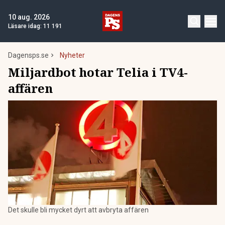
10 aug. 2026
Läsare idag:
11 191
Dagensps.se
Nyheter
Miljardbot hotar Telia i TV4-
affären
Det skulle bli mycket dyrt att avbryta affären