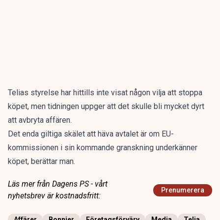
Telias styrelse har hittills inte visat någon vilja att stoppa
köpet, men tidningen uppger att det skulle bli mycket dyrt
att avbryta affären.
Det enda giltiga skälet att häva avtalet är om EU-
kommissionen i sin kommande granskning underkänner
köpet, berättar man.
Läs mer från Dagens PS - vårt
Prenumerera
nyhetsbrev är kostnadsfritt:
Affärer
Bonnier
Företagsförvärv
Media
Telia