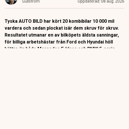
Gullström
Uppdaterad:
08 aug. 2026
Tyska AUTO BILD har kört 20 kombibilar 10 000 mil
vardera och sedan plockat isär dem skruv för skruv.
Resultatet utmanar en av bilköpets äldsta sanningar,
för billiga arbetshästar från Ford och Hyundai höll
bättre än både Mercedes E-klass och BMW 5-serie.
Det är ett av bilvärldens mest kompromisslösa tester.
Sedan 2014 kör tyska AUTO BILD sina långtestbilar exakt
10 000 mil i vanlig trafik. Varje fel och varje driftstopp
protokollförs.
ANNONS