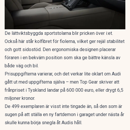
De lättviktsbyggda sportstolarna blir pricken över i:et.
Också här står kolfibret för fiolerna, vilket ger rejäl stabilitet
och gott sidostöd. Den ergonomiska designen placerar
föraren i en bekväm position som ska ge bättre känsla av
både väg och bil.
Prisuppgifterna varierar, och det verkar lite oklart om Audi
gått ut med uppgifterna själva – men
Top Gear
skriver att
frånpriset i Tyskland landar på 600 000 euro, eller drygt 6,5
miljoner kronor.
De 499 exemplaren är visst inte tingade än, så den som är
sugen på att ställa en ny fartdemon i garaget under nästa år
skulle kunna börja snegla åt Audis håll.