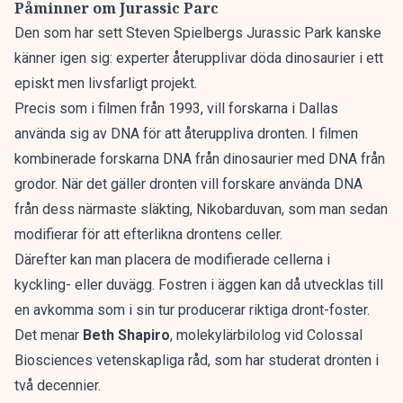
Påminner om Jurassic Parc
Den som har sett Steven Spielbergs Jurassic Park kanske
känner igen sig: experter återupplivar döda dinosaurier i ett
episkt men livsfarligt projekt.
Precis som i filmen från 1993, vill forskarna i Dallas
använda sig av DNA för att återuppliva dronten. I filmen
kombinerade forskarna DNA från dinosaurier med DNA från
grodor. När det gäller dronten vill forskare använda DNA
från dess närmaste släkting, Nikobarduvan, som man sedan
modifierar för att efterlikna drontens celler.
Därefter kan man placera de modifierade cellerna i
kyckling- eller duvägg. Fostren i äggen kan då utvecklas till
en avkomma som i sin tur producerar riktiga dront-foster.
Det menar
Beth Shapiro
, molekylärbilolog vid Colossal
Biosciences vetenskapliga råd, som har studerat dronten i
två decennier.