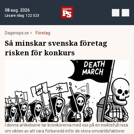
08 aug. 2026
Läsare idag:
122 523
Dagensps.se
Företag
Så minskar svenska företag
risken för konkurs
I denna artikelserie tar krönikörerna med oss på en insiktsfull resa
om vikten av att vara förberedd inför de stora omvärldsfaktorer