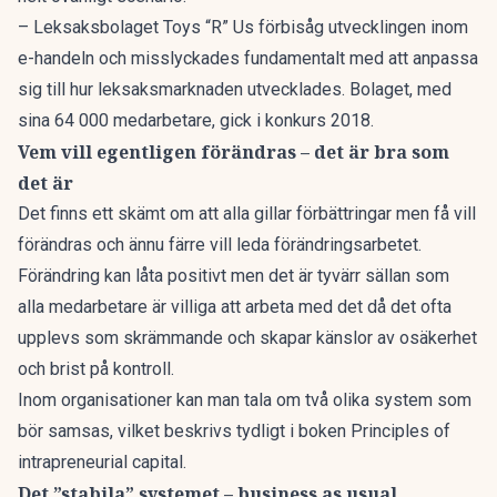
– Leksaksbolaget Toys “R” Us förbisåg utvecklingen inom
e-handeln och misslyckades fundamentalt med att anpassa
sig till hur leksaksmarknaden utvecklades. Bolaget, med
sina 64 000 medarbetare, gick i konkurs 2018.
Vem vill egentligen förändras – det är bra som
det är
Det finns ett skämt om att alla gillar förbättringar men få vill
förändras och ännu färre vill leda förändringsarbetet.
Förändring kan låta positivt men det är tyvärr sällan som
alla medarbetare är villiga att arbeta med det då det ofta
upplevs som skrämmande och skapar känslor av osäkerhet
och brist på kontroll.
Inom organisationer kan man tala om två olika system som
bör samsas, vilket beskrivs tydligt i
boken Principles of
intrapreneurial capital.
Det ”stabila” systemet – business as usual