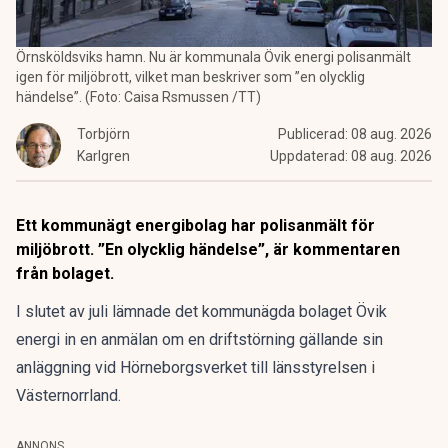
Örnsköldsviks hamn. Nu är kommunala Övik energi polisanmält
igen för miljöbrott, vilket man beskriver som ”en olycklig
händelse”. (Foto: Caisa Rsmussen /TT)
Torbjörn
Publicerad:
08 aug. 2026
Karlgren
Uppdaterad:
08 aug. 2026
Ett kommunägt energibolag har polisanmält för
miljöbrott. ”En olycklig händelse”, är kommentaren
från bolaget.
I slutet av juli lämnade det kommunägda bolaget Övik
energi in en anmälan om en driftstörning gällande sin
anläggning vid Hörneborgsverket till länsstyrelsen i
Västernorrland.
ANNONS