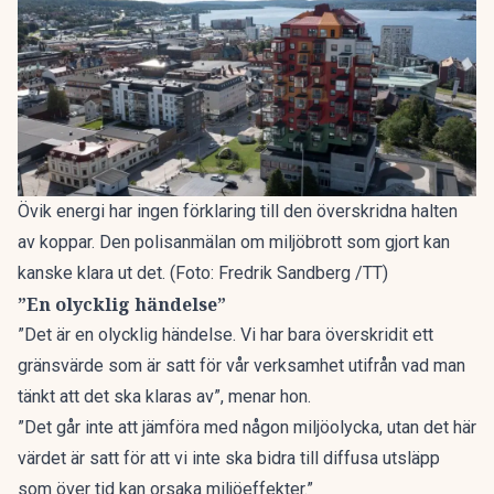
Övik energi har ingen förklaring till den överskridna halten
av koppar. Den polisanmälan om miljöbrott som gjort kan
kanske klara ut det. (Foto: Fredrik Sandberg /TT)
”En olycklig händelse”
”Det är en olycklig händelse. Vi har bara överskridit ett
gränsvärde som är satt för vår verksamhet utifrån vad man
tänkt att det ska klaras av”, menar hon.
”Det går inte att jämföra med någon miljöolycka, utan det här
värdet är satt för att vi inte ska bidra till diffusa utsläpp
som över tid kan orsaka miljöeffekter.”