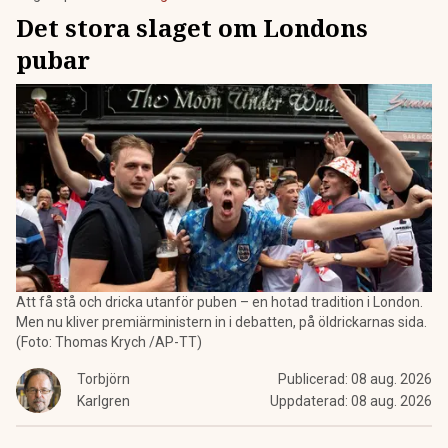
Det stora slaget om Londons
pubar
Att få stå och dricka utanför puben – en hotad tradition i London.
Men nu kliver premiärministern in i debatten, på öldrickarnas sida.
(Foto: Thomas Krych /AP-TT)
Torbjörn
Publicerad:
08 aug. 2026
Karlgren
Uppdaterad:
08 aug. 2026