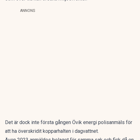
ANNONS
Det är dock inte första gången Övik energi polisanmäls för
att ha överskridit kopparhalten i dagvattnet.
Även 2023 anmäldes bolaget för samma sak och fick då en