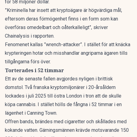
för 58 miljoner dollar.
”Kriminella har insett att kryptoägare är högvärdiga mål,
eftersom deras förmögenhet finns i en form som kan
överföras omedelbart och oåterkalleligt”, skriver
Chainalysis i rapporten.
Fenomenet kallas ”wrench-attacker”. I stället för att knäcka
krypteringen hotar och misshandlar angriparna ägaren tills
tillgångarna förs över.
Torterades i 52 timmar
Ett av de senaste fallen avgjordes nyligen i brittisk
domstol. Två franska kryptomiljonärer i 20-årsåldern
lockades i juli 2025 till östra London i tron att de skulle
köpa cannabis. I stället hölls de fångna i 52 timmar i en
lägenhet i Canning Town.
Offren bands, brändes med cigaretter och skållades med
kokande vatten. Gärningsmännen krävde motsvarande 150