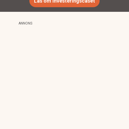
Läs om investeringscaset
ANNONS