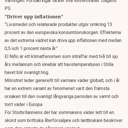
Varningen: Försäkringar täcker inte extremväder. Dagens
PS
”Driver upp inflationen”
”Livsmedel och relaterade produkter utgör omkring 13
procent av den europeiska konsumtionskorgen. Effekterna
av det extrema vädret kan driva upp inflationen med mellan
0,5 och 1 procent nästa år.”
El Niño är ett klimatfenomen som inträffar med två till sju
års mellanrum och innebär att havstemperaturen i Stilla
havet blir ovanligt hög.
Mönstret leder generellt till varmare väder globalt, och i år
har en extrem variant av fenomenet varit den främsta
orsaken till den ovanligt långvariga perioden av varmt och
torrt väder i Europa.
För Storbritanniens del har sommarens väder lett till en
skörd som brittiska återförsäljare och lantbrukare beskriver