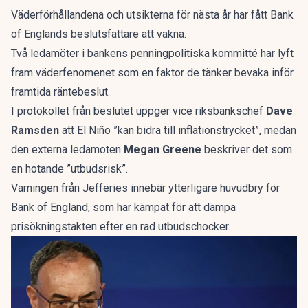
Väderförhållandena och utsikterna för nästa år har fått Bank
of Englands beslutsfattare att vakna.
Två ledamöter i bankens penningpolitiska kommitté har lyft
fram väderfenomenet som en faktor de tänker bevaka inför
framtida räntebeslut.
I protokollet från beslutet uppger vice riksbankschef
Dave
Ramsden
att El Niño ”kan bidra till inflationstrycket”, medan
den externa ledamoten
Megan Greene
beskriver det som
en hotande ”utbudsrisk”.
Varningen från Jefferies innebär ytterligare huvudbry för
Bank of England, som har kämpat för att dämpa
prisökningstakten efter en rad utbudschocker.