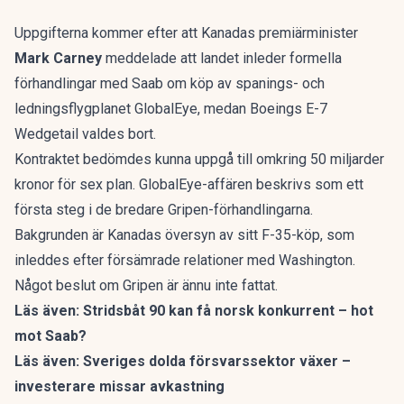
Uppgifterna kommer efter att Kanadas premiärminister
Mark Carney
meddelade att
landet inleder formella
förhandlingar med Saab
om köp av spanings- och
ledningsflygplanet GlobalEye, medan Boeings E-7
Wedgetail valdes bort.
Kontraktet bedömdes kunna uppgå till omkring 50 miljarder
kronor för sex plan. GlobalEye-affären beskrivs som ett
första steg i de bredare Gripen-förhandlingarna.
Bakgrunden är Kanadas översyn av sitt F-35-köp, som
inleddes efter försämrade relationer med Washington.
Något beslut om Gripen är ännu inte fattat.
Läs även:
Stridsbåt 90 kan få norsk konkurrent – hot
mot Saab?
Läs även:
Sveriges dolda försvarssektor växer –
investerare missar avkastning