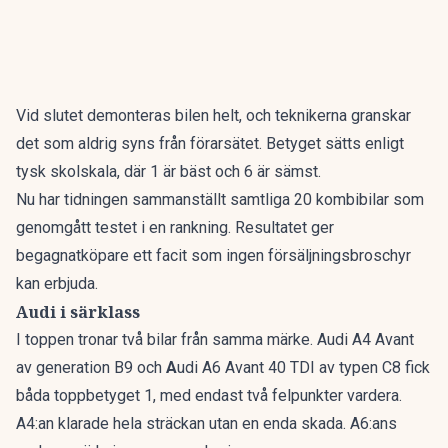
Vid slutet demonteras bilen helt, och teknikerna granskar
det som aldrig syns från förarsätet. Betyget sätts enligt
tysk skolskala, där 1 är bäst och 6 är sämst.
Nu har tidningen sammanställt
samtliga 20 kombibilar som
genomgått testet i en rankning
. Resultatet ger
begagnatköpare ett facit som ingen försäljningsbroschyr
kan erbjuda.
Audi i särklass
I toppen tronar två bilar från samma märke. Audi A4 Avant
av generation B9 och
A
udi A6 Avant 40 TDI av typen C8 fick
båda toppbetyget 1, med endast två felpunkter vardera.
A4:an klarade hela sträckan utan en enda skada. A6:ans