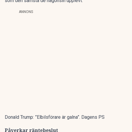
som den sämsta de någonsin upplevt.
ANNONS
Donald Trump: ”Elbilsförare är galna”. Dagens PS
Påverkar räntebeslut