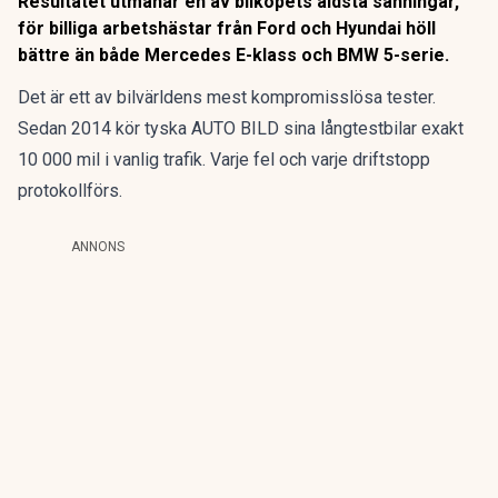
Resultatet utmanar en av bilköpets äldsta sanningar,
för billiga arbetshästar från Ford och Hyundai höll
bättre än både Mercedes E-klass och BMW 5-serie.
Det är ett av bilvärldens mest kompromisslösa tester.
Sedan 2014 kör tyska AUTO BILD sina långtestbilar exakt
10 000 mil i vanlig trafik. Varje fel och varje driftstopp
protokollförs.
ANNONS