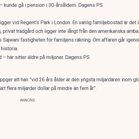
 kunde gå i pension i 30-årsåldern. Dagens PS
gger vid Regent’s Park i London. En vanlig familjebostad är det i
 privat trädgård och ligger inte långt från den amerikanska amb
 Sajwani fastigheten för familjens räkning. Om affären går igeno
historia.
d – här sitter äldre på miljoner. Dagens PS
er att han ”vid 26 års ålder är den yngsta miljardären inom glob
rt flera miljarder dollar på mindre än fem år”.
ANNONS