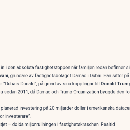
va in i den absoluta fastighetstoppen när familjen redan befinner s
wani
, grundare av fastighetsbolaget Damac i Dubai. Han sitter p
för ”Dubais Donald”, på grund av sina kopplingar till
Donald Trum
dra sedan 2011, då Damac och Trump Organization byggde den fö
lanerad investering på 20 miljarder dollar i amerikanska datace
r investerare”.
tjet – dolda miljonrullningen i fastighetskraschen. Realtid