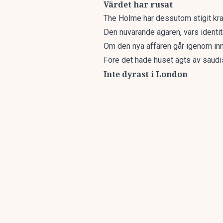
Värdet har rusat
The Holme har dessutom stigit kraft
Den nuvarande ägaren, vars identite
Om den nya affären går igenom inn
Före det hade huset ägts av saudis
Inte dyrast i London