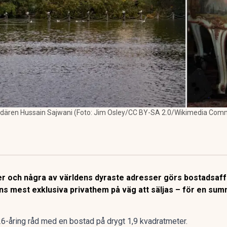
jardären Hussain Sajwani (Foto: Jim Osley/CC BY-SA 2.0/Wikimedia Co
r och några av världens dyraste adresser görs bostadsaf
s mest exklusiva privathem på väg att säljas – för en sum
6-åring råd med en bostad på drygt 1,9 kvadratmeter.