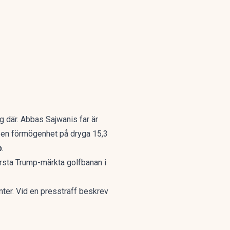
ig där. Abbas Sajwanis far är
å en förmögenhet på dryga 15,3
p
.
rsta Trump-märkta golfbanan i
nter. Vid en pressträff beskrev