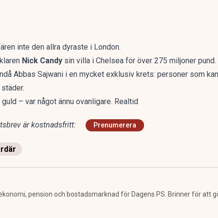
ären inte den allra dyraste i London.
cklaren
Nick Candy
sin villa i Chelsea för över 275 miljoner pund.
då Abbas Sajwani i en mycket exklusiv krets: personer som kan lä
 städer.
guld – var något ännu ovanligare. Realtid
sbrev är kostnadsfritt:
Prenumerera
ardär
ekonomi, pension och bostadsmarknad för Dagens PS. Brinner för att g