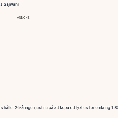
s Sajwani
.
ANNONS
es
håller 26-åringen just nu på att köpa ett lyxhus för omkring 19