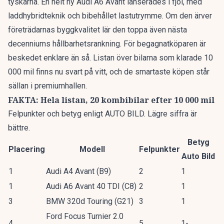
tyskarna. En
helt ny Audi A6 Avant
lanserades i fjol, med
laddhybridteknik och bibehållet lastutrymme. Om den ärver
företrädarnas byggkvalitet lär den toppa även nästa
decenniums hållbarhetsrankning. För begagnatköparen är
beskedet enklare än så. Listan över bilarna som klarade 10
000 mil finns nu svart på vitt, och de smartaste köpen står
sällan i premiumhallen.
FAKTA: Hela listan, 20 kombibilar efter 10 000 mil
Felpunkter och betyg enligt AUTO BILD. Lägre siffra är
bättre.
Betyg
Placering
Modell
Felpunkter
Auto Bild
1
Audi A4 Avant (B9)
2
1
1
Audi A6 Avant 40 TDI (C8)
2
1
3
BMW 320d Touring (G21)
3
1
Ford Focus Turnier 2.0
4
5
1-