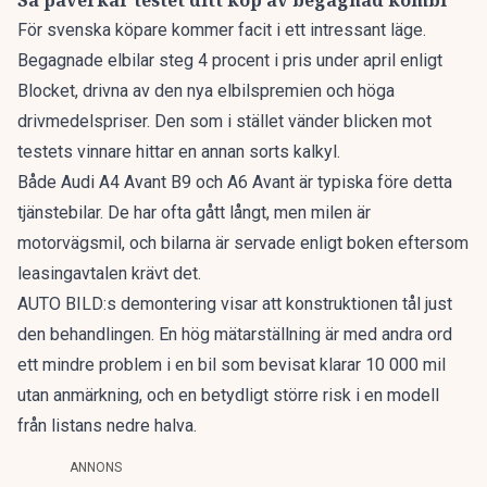
Så påverkar testet ditt köp av begagnad kombi
För svenska köpare kommer facit i ett intressant läge.
Begagnade elbilar
steg 4 procent
i pris under april enligt
Blocket, drivna av den nya elbilspremien och höga
drivmedelspriser. Den som i stället vänder blicken mot
testets vinnare hittar en annan sorts kalkyl.
Både Audi A4 Avant B9 och A6 Avant är typiska före detta
tjänstebilar. De har ofta gått långt, men milen är
motorvägsmil, och bilarna är servade enligt boken eftersom
leasingavtalen krävt det.
AUTO BILD:s demontering visar att konstruktionen tål just
den behandlingen. En hög mätarställning är med andra ord
ett mindre problem i en bil som bevisat klarar 10 000 mil
utan anmärkning, och en betydligt större risk i en modell
från listans nedre halva.
ANNONS