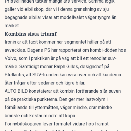
Prisskillnaden täcker många års service. Samma logik
gäller vid elbilsköp, där vi i denna granskning av
sju
begagnade elbilar
visar att modellvalet väger tyngre än
märket.
Kombins sista triumf
Ironin är att facit kommer när segmentet håller på att
avvecklas. Dagens PS har rapporterat om
kombi-döden hos
Volvo
, som i praktiken är på väg att bli ett renodlat suv-
märke. Samtidigt menar Ralph Gilles, designchef på
Stellantis, att
SUV-trenden kan vara över
och att kunderna
åter frågar efter sedaner och lägre bilar.
AUTO BILD konstaterar att kombin fortfarande slår suven
på de praktiska punkterna. Den ger mer lastvolym i
förhållande till yttermåtten, väger mindre, drar mindre
bränsle och kostar mindre att köpa.
För nybilsköparen lever formatet vidare hos främst