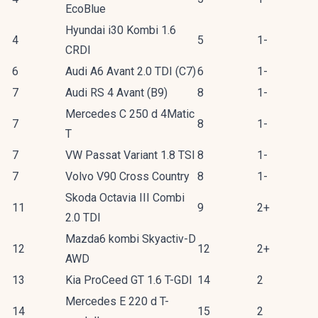
EcoBlue
Hyundai i30 Kombi 1.6
4
5
1-
CRDI
6
Audi A6 Avant 2.0 TDI (C7)
6
1-
7
Audi RS 4 Avant (B9)
8
1-
Mercedes C 250 d 4Matic
7
8
1-
T
7
VW Passat Variant 1.8 TSI
8
1-
7
Volvo V90 Cross Country
8
1-
Skoda Octavia III Combi
11
9
2+
2.0 TDI
Mazda6 kombi Skyactiv-D
12
12
2+
AWD
13
Kia ProCeed GT 1.6 T-GDI
14
2
Mercedes E 220 d T-
14
15
2