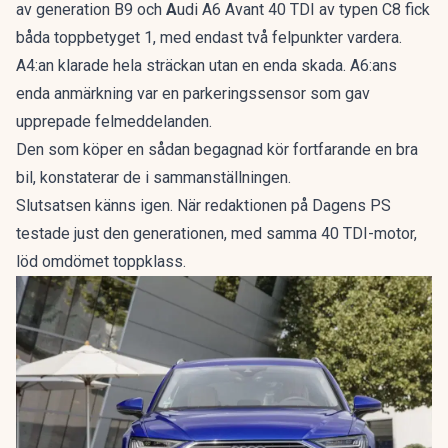
av generation B9 och
A
udi A6 Avant 40 TDI av typen C8 fick
båda toppbetyget 1, med endast två felpunkter vardera.
A4:an klarade hela sträckan utan en enda skada. A6:ans
enda anmärkning var en parkeringssensor som gav
upprepade felmeddelanden.
Den som köper en sådan begagnad kör fortfarande en bra
bil, konstaterar de i sammanställningen.
Slutsatsen känns igen. När redaktionen på Dagens PS
testade just den generationen, med samma 40 TDI-motor,
löd omdömet
toppklass
.