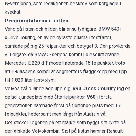
N-versionen, som redaktionen beskrev som
körglädje i
kvadrat
.
Premiumbilarna i botten
Vänd på listan och bilden blir ännu tydligare. BMW 540i
xDrive Touring, en av de dyraste bilarna i testfältet,
samlade på sig 25 felpunkter och betyget 3. Den provkörde
vi tidigare, då
BMW 5-seriens kombi
i dieselutförande.
Mercedes E 220 d T-modell noterade 15 felpunkter, trots
att
E-klassens kombi
är segmentets flaggskepp med upp
till 1 820 liter lastvolym.
Volvos två bilar delade upp sig.
V90 Cross Country
tog en
delad sjundeplats med åtta felpunkter.
V60
i första
generationen hamnade först på fjortonde plats med 15
felpunkter, hedersamt men långt från Audis nivå.
Det sticker i ögonen på ett märke som byggt sitt rykte på
den älskade Volvokombin
. Sist på listan hamnar Renault