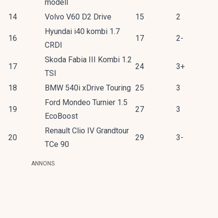
modell
14
Volvo V60 D2 Drive
15
2
Hyundai i40 kombi 1.7
16
17
2-
CRDI
Skoda Fabia III Kombi 1.2
17
24
3+
TSI
18
BMW 540i xDrive Touring
25
3
Ford Mondeo Turnier 1.5
19
27
3
EcoBoost
Renault Clio IV Grandtour
20
29
3-
TCe 90
ANNONS