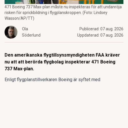
471 Boeing 737 Max-plan måste nu inspekteras för att undanröja
risken för sprickbildning i flygplanskroppen. (Foto: Lindsey
Wasson/AP/TT)
Ola
Publicerad:
07 aug. 2026
Söderlund
Uppdaterad:
07 aug. 2026
Den amerikanska flygtillsynsmyndigheten FAA kräver
nu att att berörda flygbolag inspekterar 471 Boeing
737 Max-plan.
Enligt flygplanstillverkaren
Boeing
är syftet med
kontrollerna att undersöka eventuella sprickor i en
komponent som kan undergräva flygplansmodellernas
strukturella integritet.
ANNONS