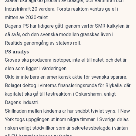
Staten ska äga 60 procent av bolaget, och Vattenfall och
Industrikraft 20 vardera. Första reaktorn väntas ge el i
mitten av 2030-talet.
Dagens PS har tidigare gått igenom
varför SMR-kalkylen är
så svår
, och den svenska modellen granskas även i
Realtids genomgång av statens roll
.
PS analys
Groves ska producera isotoper, inte el till nätet, och det är
elen som ligger i värderingen.
Oklo är inte bara en amerikansk aktie för svenska sparare.
Bolaget deltog i vinterns finansieringsrunda för Blykalla, där
kapitalet ska gå till testreaktorn i Oskarshamn, enligt
Dagens industri.
Skillnaden mellan länderna är hur snabbt tvivlet syns. I New
York togs uppgången ut inom några timmar. I Sverige delas
risken enligt stödvillkor som är sekretessbelagda i väntan