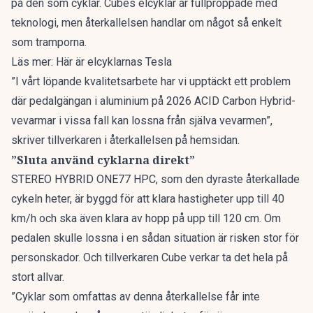
på den som cyklar. Cubes elcyklar är fullproppade med
teknologi, men återkallelsen handlar om något så enkelt
som tramporna.
Läs mer:
Här är elcyklarnas Tesla
”I vårt löpande kvalitetsarbete har vi upptäckt ett problem
där pedalgängan i aluminium på 2026 ACID Carbon Hybrid-
vevarmar i vissa fall kan lossna från själva vevarmen”,
skriver tillverkaren i återkallelsen på hemsidan
.
”Sluta använd cyklarna direkt”
STEREO HYBRID ONE77 HPC, som den dyraste återkallade
cykeln heter, är byggd för att klara hastigheter upp till 40
km/h och ska även klara av hopp på upp till 120 cm. Om
pedalen skulle lossna i en sådan situation är risken stor för
personskador. Och tillverkaren Cube verkar ta det hela på
stort allvar.
”Cyklar som omfattas av denna återkallelse får inte