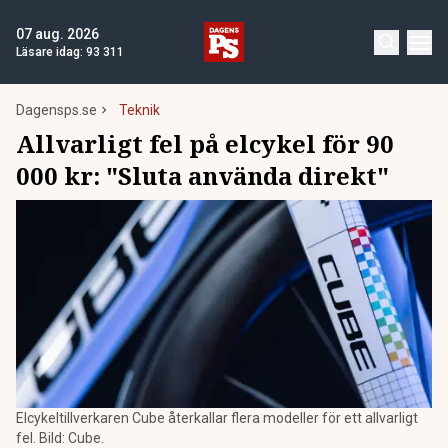
07 aug. 2026
Läsare idag:
93 311
Dagensps.se
Teknik
Allvarligt fel på elcykel för 90
000 kr: "Sluta använda direkt"
Elcykeltillverkaren Cube återkallar flera modeller för ett allvarligt
fel. Bild: Cube.