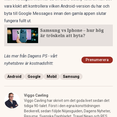
vara klokt att kontrollera vilken Android-version du har och
byta till Google Messages innan den gamla appen slutar
fungera fullt ut.
Samsung vs Iphone – hur hög
är tröskeln att byta?
Läs mer från Dagens PS - vårt
Prenumerera
nyhetsbrev är kostnadsfritt:
Android
Google
Mobil
Samsung
Viggo Cavling
Viggo Cavling har skrivit om det goda livet sedan det
tidiga 90-talet. Först i den egna konsttidningen
Beckerell, sedan följde Nöjesguiden, Dagens Nyheter,
Resume, Svenska Dagbladet, Travel News och RES,