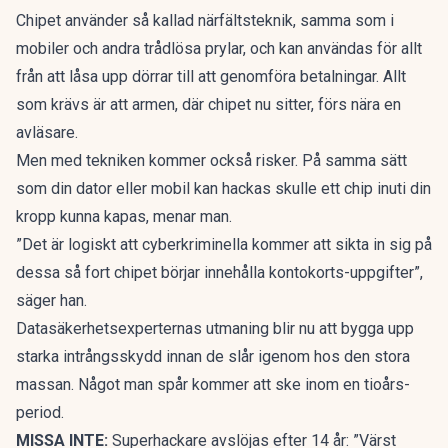
Chipet använder så kallad närfältsteknik, samma som i
mobiler och andra trådlösa prylar, och kan användas för allt
från att låsa upp dörrar till att genomföra betalningar. Allt
som krävs är att armen, där chipet nu sitter, förs nära en
avläsare.
Men med tekniken kommer också risker. På samma sätt
som din dator eller mobil kan hackas skulle ett chip inuti din
kropp kunna kapas, menar man.
”Det är logiskt att cyberkriminella kommer att sikta in sig på
dessa så fort chipet börjar innehålla kontokorts-uppgifter”,
säger han.
Datasäkerhetsexperternas utmaning blir nu att bygga upp
starka intrångsskydd innan de slår igenom hos den stora
massan. Något man spår kommer att ske inom en tioårs-
period.
MISSA INTE:
Superhackare avslöjas efter 14 år: ”Värst