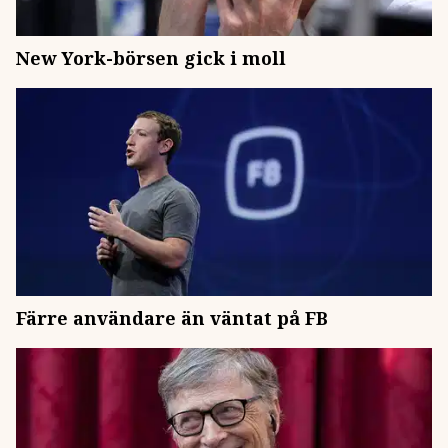
New York-börsen gick i moll
Färre användare än väntat på FB