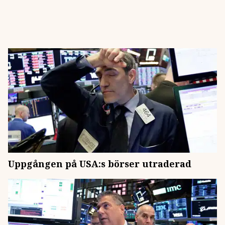
Uppgången på USA:s börser utraderad