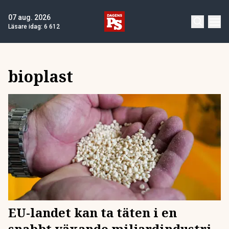
07 aug. 2026
Läsare idag:
6 612
bioplast
EU-landet kan ta täten i en
snabbt växande miljardindustri