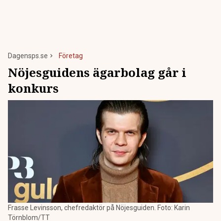
Dagensps.se
Företag
Nöjesguidens ägarbolag går i
konkurs
Frasse Levinsson, chefredaktör på Nöjesguiden. Foto: Karin
Törnblom/TT