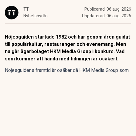
TT
Publicerad:
06 aug. 2026
Nyhetsbyrån
Uppdaterad:
06 aug. 2026
Nöjesguiden startade 1982 och har genom åren guidat
till populärkultur, restauranger och evenemang. Men
nu går ägarbolaget HKM Media Group i konkurs. Vad
som kommer att hända med tidningen är osäkert.
Nöjesguidens framtid är osäker då HKM Media Group som
äger gratistidningen går i konkurs, enligt SVT
Kulturnyheterna.
Nöjesguiden startade 1982 och har genom åren guidat till
populärkultur, restauranger och evenemang. Men nu går
ägarbolaget HKM Media Group i konkurs. Vad som kommer
att hända med tidningen är osäkert.