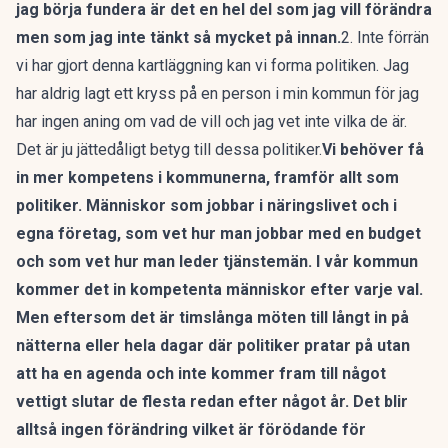
jag börja fundera är det en hel del som jag vill förändra
men som jag inte tänkt så mycket på innan.
2. Inte förrän
vi har gjort denna kartläggning kan vi forma politiken. Jag
har aldrig lagt ett kryss på en person i min kommun för jag
har ingen aning om vad de vill och jag vet inte vilka de är.
Det är ju jättedåligt betyg till dessa politiker.
Vi behöver få
in mer kompetens i kommunerna, framför allt som
politiker. Människor som jobbar i näringslivet och i
egna företag, som vet hur man jobbar med en budget
och som vet hur man leder tjänstemän. I vår kommun
kommer det in kompetenta människor efter varje val.
Men eftersom det är timslånga möten till långt in på
nätterna eller hela dagar där politiker pratar på utan
att ha en agenda och inte kommer fram till något
vettigt slutar de flesta redan efter något år. Det blir
alltså ingen förändring vilket är förödande för