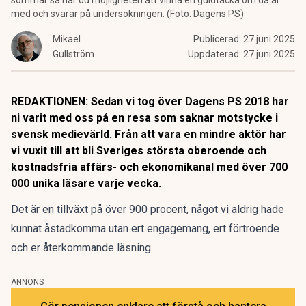
sommar så har du möjligheten att vinna en guldtacka om då är
med och svarar på undersökningen. (Foto: Dagens PS)
Mikael
Publicerad:
27 juni 2025
Gullström
Uppdaterad:
27 juni 2025
REDAKTIONEN: Sedan vi tog över Dagens PS 2018 har
ni varit med oss på en resa som saknar motstycke i
svensk medievärld. Från att vara en mindre aktör har
vi vuxit till att bli Sveriges största oberoende och
kostnadsfria affärs- och ekonomikanal med över 700
000 unika läsare varje vecka.
Det är en tillväxt på över 900 procent, något vi aldrig hade
kunnat åstadkomma utan ert engagemang, ert förtroende
och er återkommande läsning.
ANNONS