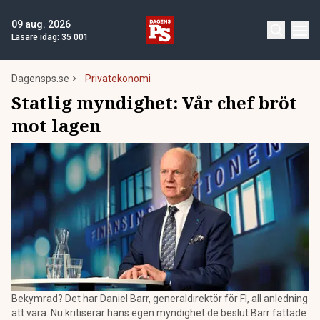
09 aug. 2026
Läsare idag:
35 001
Dagensps.se
Privatekonomi
Statlig myndighet: Vår chef bröt
mot lagen
Bekymrad? Det har Daniel Barr, generaldirektör för FI, all anledning
att vara. Nu kritiserar hans egen myndighet de beslut Barr fattade