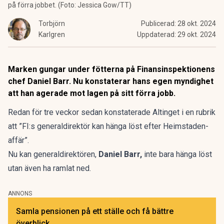
på förra jobbet. (Foto: Jessica Gow/TT)
Torbjörn
Publicerad:
28 okt. 2024
Karlgren
Uppdaterad:
29 okt. 2024
Marken gungar under fötterna på Finansinspektionens
chef Daniel Barr. Nu konstaterar hans egen myndighet
att han agerade mot lagen på sitt förra jobb.
Redan för tre veckor sedan konstaterade Altinget i en rubrik
att
”FI:s generaldirektör kan hänga löst efter Heimstaden-
affär”.
Nu kan generaldirektören,
Daniel Barr,
inte bara hänga löst
utan även ha ramlat ned.
ANNONS
Samla pensionen på ett ställe och få bättre
överblick