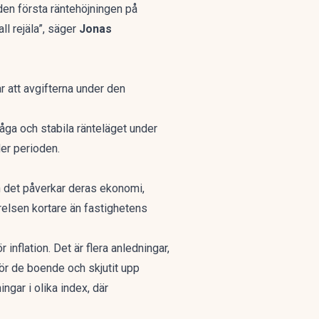
den första räntehöjningen på
ll rejäla”, säger
Jonas
 att avgifterna under den
åga och stabila ränteläget under
der perioden.
h det påverkar deras ekonomi,
relsen kortare än fastighetens
inflation. Det är flera anledningar,
ör de boende och skjutit upp
ngar i olika index, där