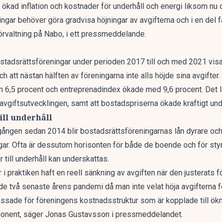
 ökad inflation och kostnader för underhåll och energi liksom nu 
ingar behöver göra gradvisa höjningar av avgifterna och i en del fa
örvaltning på Nabo, i ett
pressmeddelande
.
stadsrättsföreningar under perioden 2017 till och med 2021 visar
att nästan hälften av föreningarna inte alls höjde sina avgifter.
n 6,5 procent och entreprenadindex ökade med 9,6 procent. Det l
l avgiftsutvecklingen, samt att bostadspriserna ökade kraftigt un
ill underhåll
a gången sedan 2014 blir bostadsrättsföreningarnas lån dyrare oc
ingar. Ofta är dessutom horisonten för både de boende och för sty
 till underhåll kan underskattas.
praktiken haft en reell sänkning av avgiften när den justerats för 
de två senaste årens pandemi då man inte velat höja avgifterna f
assade för föreningens kostnadsstruktur som är kopplade till ökni
mponent, säger Jonas Gustavsson i pressmeddelandet.