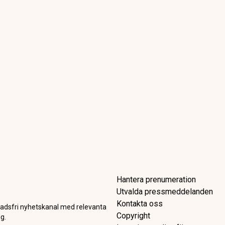
tad
römmer svenskarna om till 