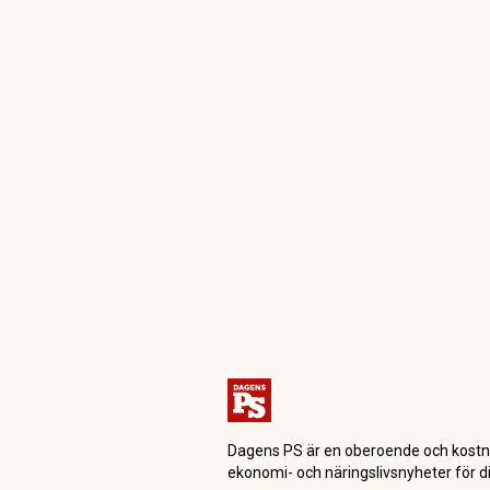
Dagensps.se
Privatekonomi
Bos
Rapport: Det d