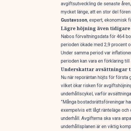
avgiftsutveckling de senaste åren,
mycket länge, att en stor del fören
Gustavsson
, expert, ekonomisk f
Lägre höjning även tidigare
Nabos förvaltningsdata för 464 bo
perioden ökade med 2,9 procent och 
Under samma period var inflatione
perioden kan vara en förklaring til
Underskattar avsättningar t
Nu när reporäntan höjts för först
vilket ökar risken för avgiftshöjn
underhållscykel, varför avsättningar
”Många bostadsrättsföreningar har i 
exempelvis ett lågt ränteläge och 
underhåll. Avgifterna ska vara anp
underhållsplanen är en viktig ko